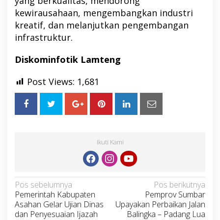
yang berkualitas, mendorong
kewirausahaan, mengembangkan industri
kreatif, dan melanjutkan pengembangan
infrastruktur.
Diskominfotik Lamteng
Post Views:
1,681
Ikuti Kami
Navigasi
Pos sebelumnya
Pos berikutnya
Pemerintah Kabupaten
Pemprov Sumbar
pos
Asahan Gelar Ujian Dinas
Upayakan Perbaikan Jalan
dan Penyesuaian Ijazah
Balingka – Padang Lua