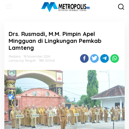
Lewati
ke
konten
Drs. Rusmadi, M.M. Pimpin Apel
Mingguan di Lingkungan Pemkab
Lamteng
Redaksi
18 November 2024
Lampung Tengah
1681 Dilihat