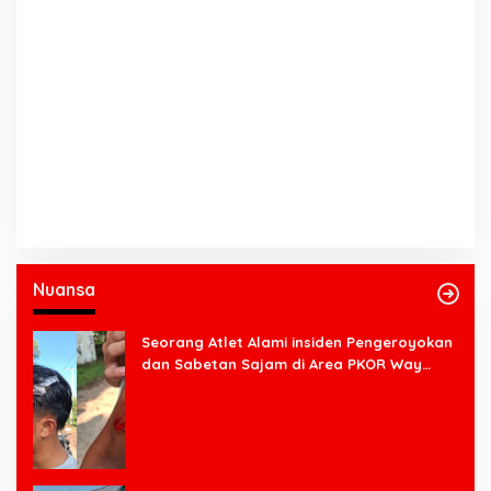
Nuansa
Seorang Atlet Alami insiden Pengeroyokan
dan Sabetan Sajam di Area PKOR Way
Halim