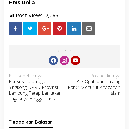
Hms Unila
Post Views:
2,065
Ikuti Kami
Navigasi
Pos sebelumnya
Pos berikutnya
Pansus Tataniaga
Pak Ogah dan Tukang
pos
Singkong DPRD Provinsi
Parkir Menurut Khazanah
Lampung Tetap Lanjutkan
Islam
Tugasnya Hingga Tuntas
Tinggalkan Balasan