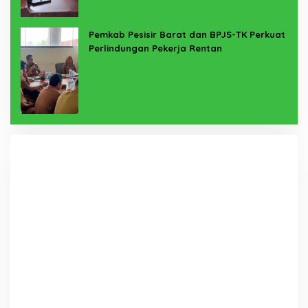
Pemkab Pesisir Barat dan BPJS-TK Perkuat
Perlindungan Pekerja Rentan