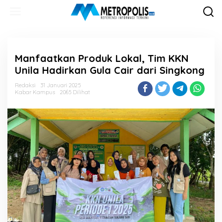
Lewati
ke
konten
Manfaatkan Produk Lokal, Tim KKN
Unila Hadirkan Gula Cair dari Singkong
Redaksi
31 Januari 2025
Kabar Kampus
2065 Dilihat