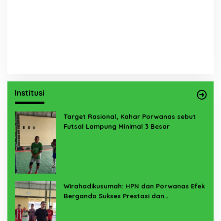
Institusi
Target Rasional, Kahar Porwanas sebut
Futsal Lampung Minimal 3 Besar
Wirahadikusumah: HPN dan Porwanas Efek
Berganda Sukses Prestasi dan
Penyelenggaraan