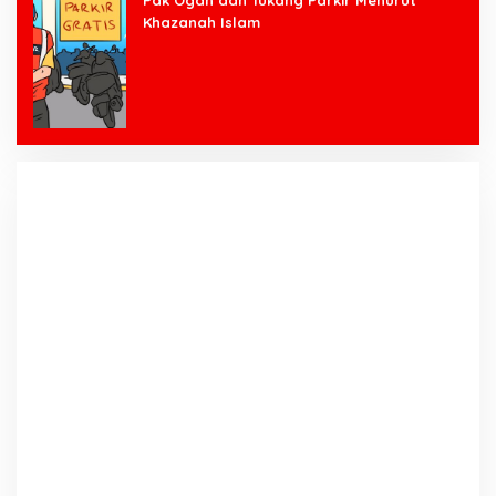
Pak Ogah dan Tukang Parkir Menurut
Khazanah Islam