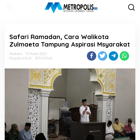
Lewati
ke
konten
Safari Ramadan, Cara Walikota
Zulmaeta Tampung Aspirasi Msyarakat
Redaksi
13 Maret 2025
Payakumbuh
1613 Dilihat