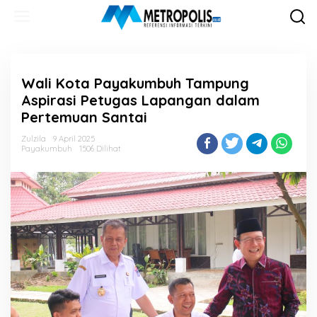
Lewati
ke
konten
Wali Kota Payakumbuh Tampung
Aspirasi Petugas Lapangan dalam
Pertemuan Santai
Zulzila
9 April 2025
Payakumbuh
1506 Dilihat