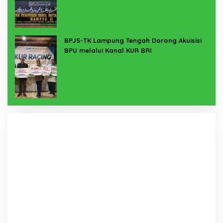
BPJS-TK Lampung Tengah Dorong Akuisisi
BPU melalui Kanal KUR BRI