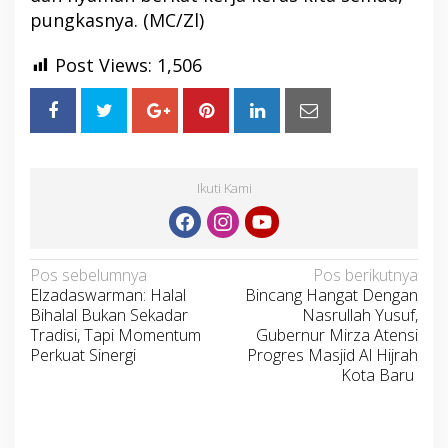
pungkasnya. (MC/Zl)
Post Views:
1,506
Ikuti Kami
Navigasi
Pos sebelumnya
Pos berikutnya
Elzadaswarman: Halal
Bincang Hangat Dengan
pos
Bihalal Bukan Sekadar
Nasrullah Yusuf,
Tradisi, Tapi Momentum
Gubernur Mirza Atensi
Perkuat Sinergi
Progres Masjid Al Hijrah
Kota Baru