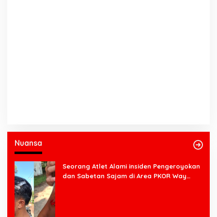
Nuansa
Seorang Atlet Alami insiden Pengeroyokan
dan Sabetan Sajam di Area PKOR Way
Halim