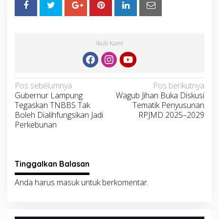
Ikuti Kami
Navigasi
Pos sebelumnya
Pos berikutnya
Gubernur Lampung
Wagub Jihan Buka Diskusi
pos
Tegaskan TNBBS Tak
Tematik Penyusunan
Boleh Dialihfungsikan Jadi
RPJMD 2025–2029
Perkebunan
Tinggalkan Balasan
Anda harus
masuk
untuk berkomentar.