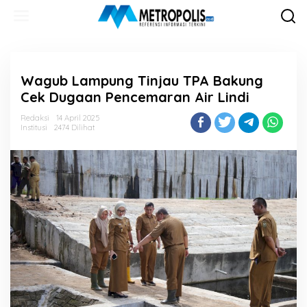
Lewati
ke
konten
Wagub Lampung Tinjau TPA Bakung
Cek Dugaan Pencemaran Air Lindi
Redaksi
14 April 2025
Institusi
2474 Dilihat