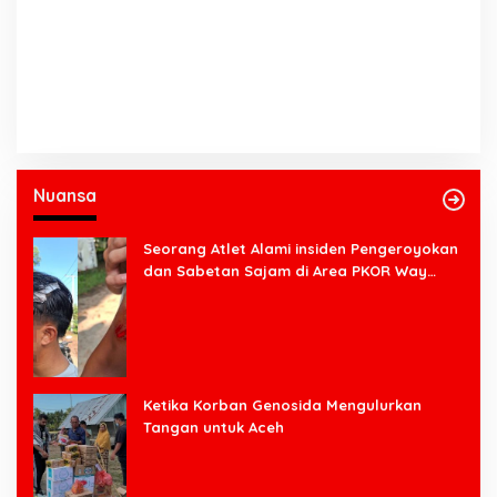
Nuansa
Seorang Atlet Alami insiden Pengeroyokan
dan Sabetan Sajam di Area PKOR Way
Halim
Ketika Korban Genosida Mengulurkan
Tangan untuk Aceh