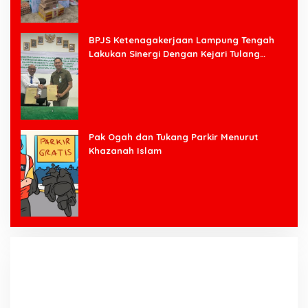
BPJS Ketenagakerjaan Lampung Tengah
Lakukan Sinergi Dengan Kejari Tulang
Bawang Barat
Pak Ogah dan Tukang Parkir Menurut
Khazanah Islam