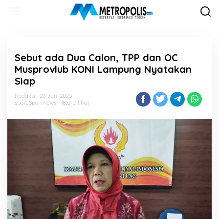
Lewati
ke
konten
Sebut ada Dua Calon, TPP dan OC
Musprovlub KONI Lampung Nyatakan
Siap
Redaksi
23 Juni 2025
Sport
,
Sport News
1832 Dilihat