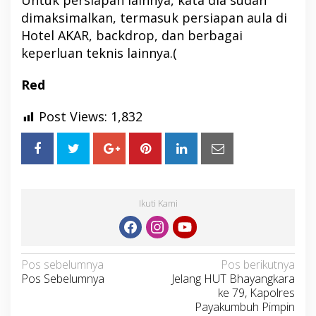
Untuk persiapan lainnya, kata dia sudah
dimaksimalkan, termasuk persiapan aula di
Hotel AKAR, backdrop, dan berbagai
keperluan teknis lainnya.(
Red
Post Views:
1,832
Ikuti Kami
Navigasi
Pos sebelumnya
Pos berikutnya
Pos Sebelumnya
Jelang HUT Bhayangkara
pos
ke 79, Kapolres
Payakumbuh Pimpin