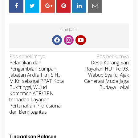
Ikuti Kami
Navigasi
Pos sebelumnya
Pos berikutnya
Pelantikan dan
Desa Karang Sari
pos
Pengambilan Sumpah
Rayakan HUT ke-93,
Jabatan Ardila Fitri, S.H.,
Wabup Syaiful Ajak
M.Kn sebagai PPAT Kota
Generasi Muda Jaga
Bukittinggi, Wujud
Budaya Lokal
Komitmen ATR/BPN
terhadap Layanan
Pertanahan Profesional
dan Berintegritas
Tinggalkan Balasan