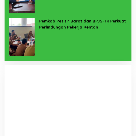
Pemkab Pesisir Barat dan BPJS-TK Perkuat
Perlindungan Pekerja Rentan