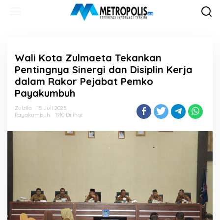
Lewati
ke
konten
Wali Kota Zulmaeta Tekankan
Pentingnya Sinergi dan Disiplin Kerja
dalam Rakor Pejabat Pemko
Payakumbuh
Zulzila
15 Juli 2025
Payakumbuh
1910 Dilihat