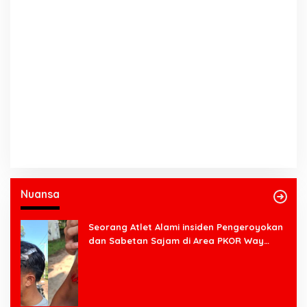
Nuansa
Seorang Atlet Alami insiden Pengeroyokan
dan Sabetan Sajam di Area PKOR Way
Halim