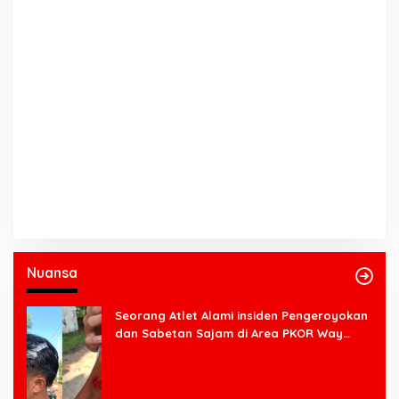
Nuansa
Seorang Atlet Alami insiden Pengeroyokan
dan Sabetan Sajam di Area PKOR Way
Halim