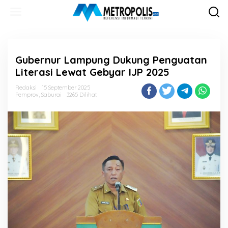
Lewati
ke
konten
Gubernur Lampung Dukung Penguatan
Literasi Lewat Gebyar IJP 2025
Redaksi
15 September 2025
Pemprov
,
Saburai
3265 Dilihat