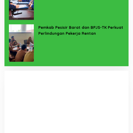
Pemkab Pesisir Barat dan BPJS-TK Perkuat
Perlindungan Pekerja Rentan