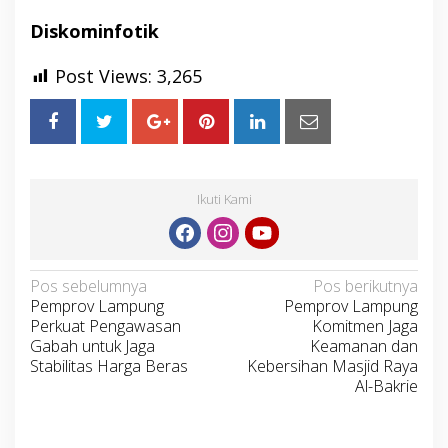
Diskominfotik
Post Views:
3,265
Ikuti Kami
Navigasi
Pos sebelumnya
Pos berikutnya
Pemprov Lampung
Pemprov Lampung
pos
Perkuat Pengawasan
Komitmen Jaga
Gabah untuk Jaga
Keamanan dan
Stabilitas Harga Beras
Kebersihan Masjid Raya
Al-Bakrie