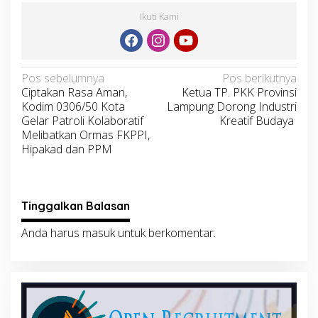
Ikuti Kami
Navigasi
Pos sebelumnya
Pos berikutnya
Ciptakan Rasa Aman,
Ketua TP. PKK Provinsi
pos
Kodim 0306/50 Kota
Lampung Dorong Industri
Gelar Patroli Kolaboratif
Kreatif Budaya
Melibatkan Ormas FKPPI,
Hipakad dan PPM
Tinggalkan Balasan
Anda harus
masuk
untuk berkomentar.