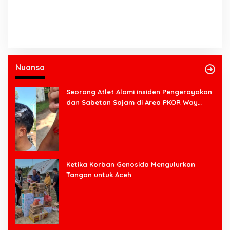
Nuansa
Seorang Atlet Alami insiden Pengeroyokan
dan Sabetan Sajam di Area PKOR Way
Halim
Ketika Korban Genosida Mengulurkan
Tangan untuk Aceh