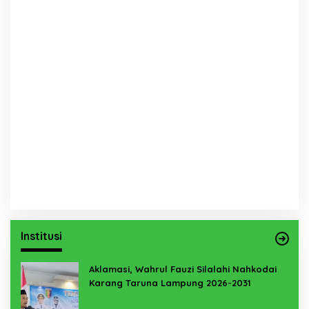
Institusi
Aklamasi, Wahrul Fauzi Silalahi Nahkodai
Karang Taruna Lampung 2026-2031