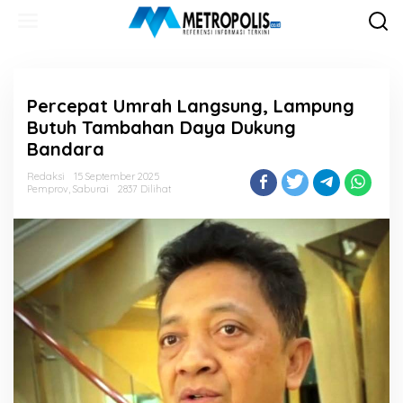
Lewati
ke
konten
Percepat Umrah Langsung, Lampung
Butuh Tambahan Daya Dukung
Bandara
Redaksi
15 September 2025
Pemprov
,
Saburai
2837 Dilihat