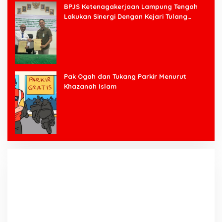
BPJS Ketenagakerjaan Lampung Tengah
Lakukan Sinergi Dengan Kejari Tulang
Bawang Barat
Pak Ogah dan Tukang Parkir Menurut
Khazanah Islam