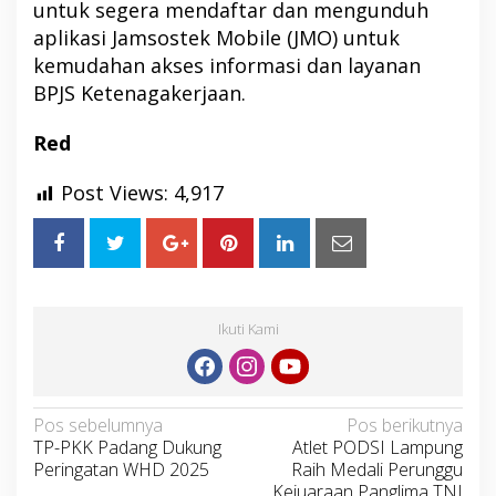
untuk segera mendaftar dan mengunduh
aplikasi Jamsostek Mobile (JMO) untuk
kemudahan akses informasi dan layanan
BPJS Ketenagakerjaan.
Red
Post Views:
4,917
Ikuti Kami
Navigasi
Pos sebelumnya
Pos berikutnya
TP-PKK Padang Dukung
Atlet PODSI Lampung
pos
Peringatan WHD 2025
Raih Medali Perunggu
Kejuaraan Panglima TNI