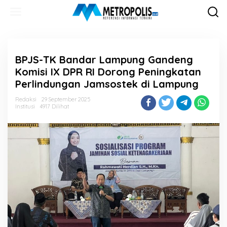
Lewati
ke
konten
BPJS-TK Bandar Lampung Gandeng
Komisi IX DPR RI Dorong Peningkatan
Perlindungan Jamsostek di Lampung
Redaksi
29 September 2025
Institusi
4917 Dilihat