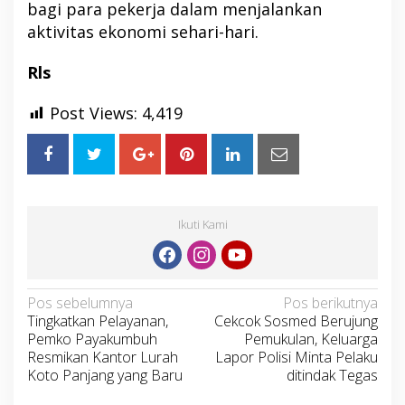
bagi para pekerja dalam menjalankan
aktivitas ekonomi sehari-hari.
Rls
Post Views:
4,419
Ikuti Kami
Navigasi
Pos sebelumnya
Pos berikutnya
Tingkatkan Pelayanan,
Cekcok Sosmed Berujung
pos
Pemko Payakumbuh
Pemukulan, Keluarga
Resmikan Kantor Lurah
Lapor Polisi Minta Pelaku
Koto Panjang yang Baru
ditindak Tegas