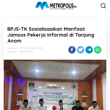
Lewati
ke
konten
BPJS-TK Sosialisasikan Manfaat
Jamsos Pekerja Informal di Tanjung
Anom
Redaksi
13 November 2025
Institusi
4419 Dilihat