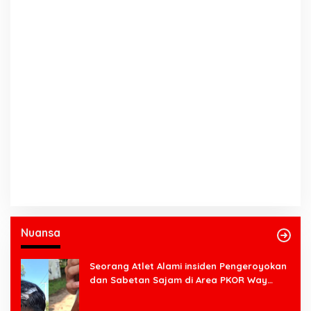
Nuansa
Seorang Atlet Alami insiden Pengeroyokan
dan Sabetan Sajam di Area PKOR Way
Halim