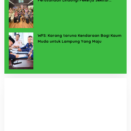
Perusahaan Lindungi Pekerja Sekitar
Melalui Program SERTAKAN
WFS: Karang taruna Kendaraan Bagi Kaum
Muda untuk Lampung Yang Maju