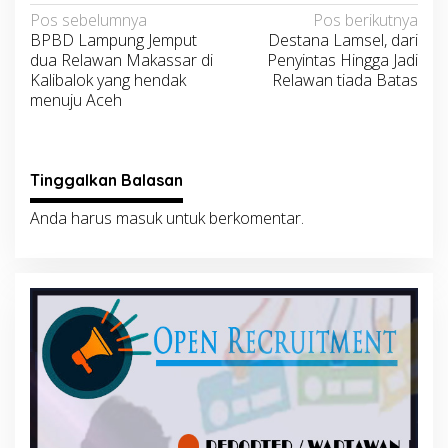
Navigasi
Pos sebelumnya
Pos berikutnya
BPBD Lampung Jemput
Destana Lamsel, dari
pos
dua Relawan Makassar di
Penyintas Hingga Jadi
Kalibalok yang hendak
Relawan tiada Batas
menuju Aceh
Tinggalkan Balasan
Anda harus
masuk
untuk berkomentar.