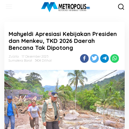
Lewati
ke
konten
Mahyeldi Apresiasi Kebijakan Presiden
dan Menkeu, TKD 2026 Daerah
Bencana Tak Dipotong
Zulzila
17 Desember 2025
Sumatera Barat
3404 Dilihat