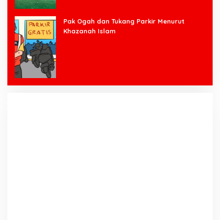
Pak Ogah dan Tukang Parkir Menurut
Khazanah Islam