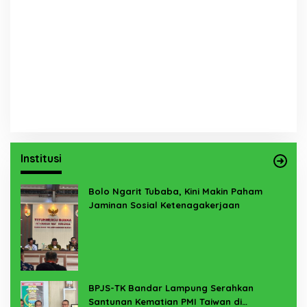
Institusi
Bolo Ngarit Tubaba, Kini Makin Paham
Jaminan Sosial Ketenagakerjaan
BPJS-TK Bandar Lampung Serahkan
Santunan Kematian PMI Taiwan di