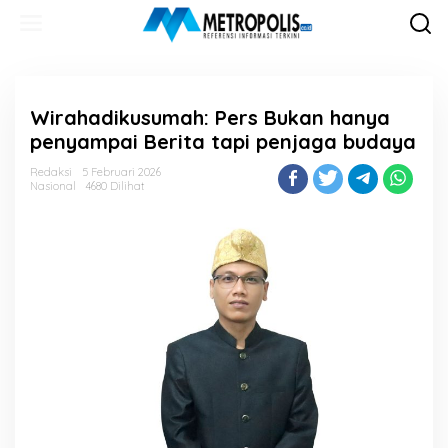
Lewati
ke
konten
Wirahadikusumah: Pers Bukan hanya
penyampai Berita tapi penjaga budaya
Redaksi
5 Februari 2026
Nasional
4680 Dilihat