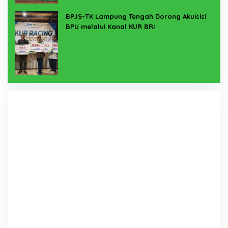
BPJS-TK Lampung Tengah Dorong Akuisisi
BPU melalui Kanal KUR BRI