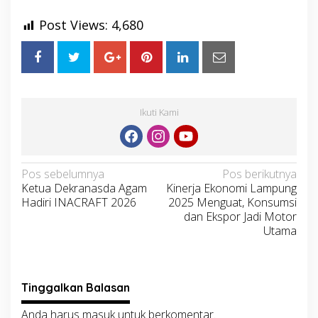
Post Views:
4,680
Ikuti Kami
Navigasi
Pos sebelumnya
Pos berikutnya
Ketua Dekranasda Agam
Kinerja Ekonomi Lampung
pos
Hadiri INACRAFT 2026
2025 Menguat, Konsumsi
dan Ekspor Jadi Motor
Utama
Tinggalkan Balasan
Anda harus
masuk
untuk berkomentar.