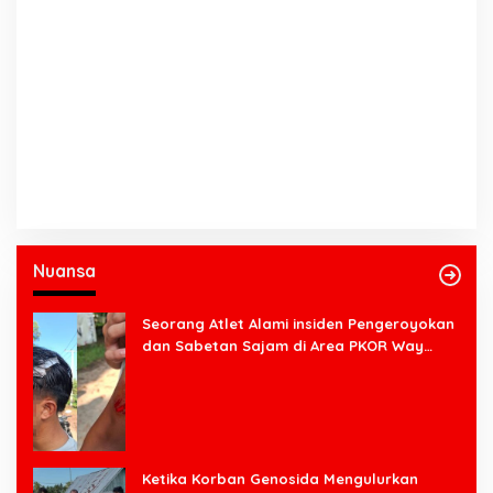
Nuansa
Seorang Atlet Alami insiden Pengeroyokan
dan Sabetan Sajam di Area PKOR Way
Halim
Ketika Korban Genosida Mengulurkan