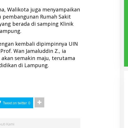
a, Walikota juga menyampaikan
au pembangunan Rumah Sakit
ang berada di samping Klinik
Lampung.
engan kembali dipimpinnya UIN
rof. Wan Jamaluddin Z., ia
 akan semakin maju, terutama
idikan di Lampung.
Tweet on twitter
0
Ikuti Kami