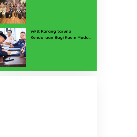
Pekerja Sekitar Melalui
Program SERTAKAN
WFS: Karang taruna
Kendaraan Bagi Kaum Muda
untuk Lampung Yang Maju