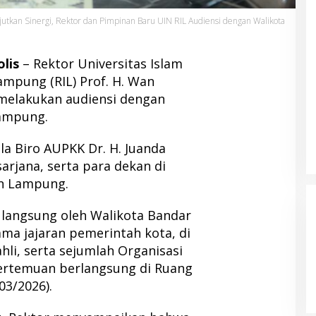
jutkan Sinergi, Rektor dan Pimpinan Baru UIN RIL Audiensi dengan Walikota
olis
– Rektor Universitas Islam
ampung (RIL) Prof. H. Wan
. melakukan audiensi dengan
ampung.
a Biro AUPKK Dr. H. Juanda
arjana, serta para dekan di
an Lampung.
 langsung oleh Walikota Bandar
a jajaran pemerintah kota, di
hli, serta sejumlah Organisasi
ertemuan berlangsung di Ruang
03/2026).