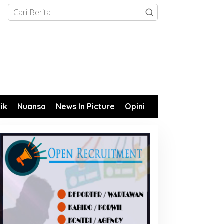
tik
Nuansa
News In Picture
Opini