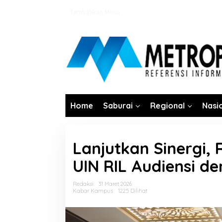
Lewati
Tambahkan Menu
ke
konten
Home
Saburai
Regional
Nasi
Lanjutkan Sinergi,
UIN RIL Audiensi d
Redaksi
31 Maret 2026
Kabar Kampus
1225 Dilihat