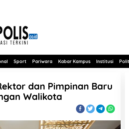
onal
Sport
Pariwara
Kabar Kampus
Institusi
Poli
 Rektor dan Pimpinan Baru
engan Walikota