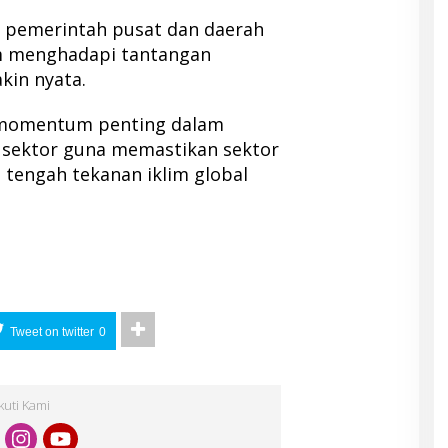
a pemerintah pusat dan daerah
m menghadapi tantangan
kin nyata.
i momentum penting dalam
 sektor guna memastikan sektor
 tengah tekanan iklim global
Tweet on twitter
0
Ikuti Kami