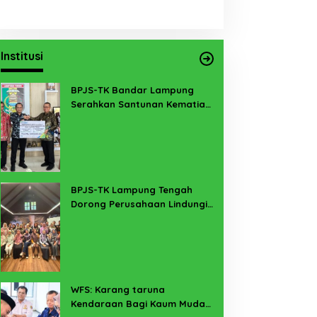
Institusi
BPJS-TK Bandar Lampung
Serahkan Santunan Kematian
PMI Taiwan di Lampung Timur
BPJS-TK Lampung Tengah
Dorong Perusahaan Lindungi
Pekerja Sekitar Melalui
Program SERTAKAN
WFS: Karang taruna
Kendaraan Bagi Kaum Muda