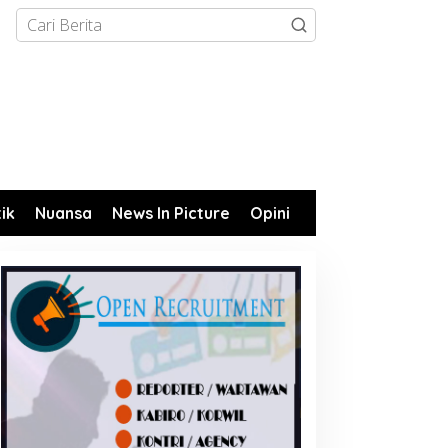
tik
Nuansa
News In Picture
Opini