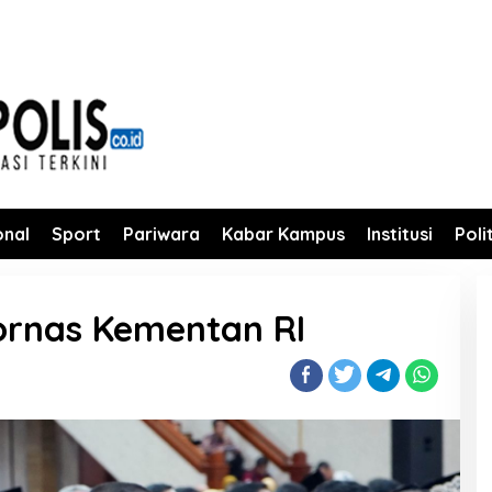
onal
Sport
Pariwara
Kabar Kampus
Institusi
Poli
kornas Kementan RI