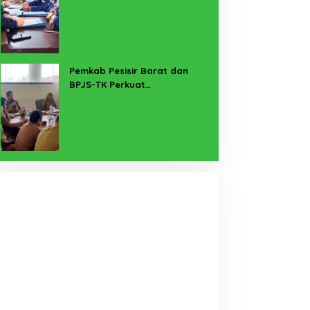
untuk Lampung Yang Maju
Pemkab Pesisir Barat dan
BPJS-TK Perkuat
Perlindungan Pekerja Rentan