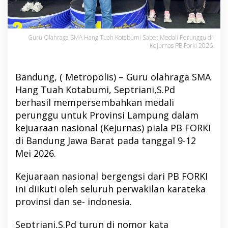
Guru Olahraga SMA Hang Tuah Kotabumi Sabet Medali Perunggu di
Kejurnas PB Forki 2026
Bandung, ( Metropolis) – Guru olahraga SMA
Hang Tuah Kotabumi, Septriani,S.Pd
berhasil mempersembahkan medali
perunggu untuk Provinsi Lampung dalam
kejuaraan nasional (Kejurnas) piala PB FORKI
di Bandung Jawa Barat pada tanggal 9-12
Mei 2026.
Kejuaraan nasional bergengsi dari PB FORKI
ini diikuti oleh seluruh perwakilan karateka
provinsi dan se- indonesia.
Septriani,S.Pd turun di nomor kata