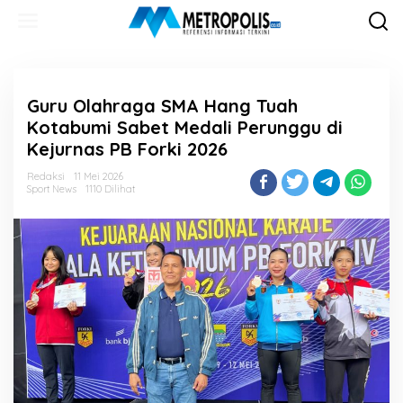
Lewati
ke
konten
Guru Olahraga SMA Hang Tuah
Kotabumi Sabet Medali Perunggu di
Kejurnas PB Forki 2026
Redaksi
11 Mei 2026
Sport News
1110 Dilihat