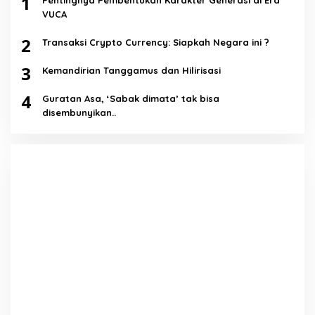
1
Pentingnya Pembentukan Karakter Generasi di Era
VUCA
2
Transaksi Crypto Currency: Siapkah Negara ini ?
3
Kemandirian Tanggamus dan Hilirisasi
4
Guratan Asa, ‘Sabak dimata’ tak bisa
disembunyikan..