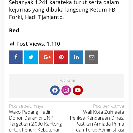
Sebanyak 1.241 karateka turut serta dalam
kejurnas yang dibuka langsung Ketum PB
Forki, Hadi Tjahjanto.
Red
Post Views:
1,110
Ikuti Kami
Navigasi
Pos sebelumnya
Pos berikutnya
Wako Padang Hadiri
Wali Kota Zulmaeta
pos
Donor Darah di UNP,
Periksa Kendaraan Dinas,
Targetkan 2.000 Kantong
Pastikan Armada Prima
untuk Penuhi Kebutuhan
dan Tertib Administrasi