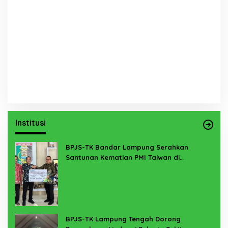
Institusi
BPJS-TK Bandar Lampung Serahkan
Santunan Kematian PMI Taiwan di
Lampung Timur
BPJS-TK Lampung Tengah Dorong