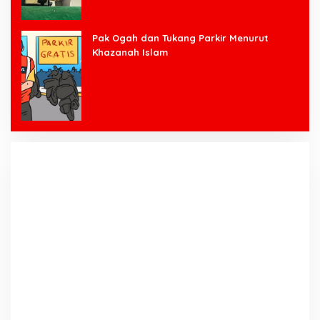
Pak Ogah dan Tukang Parkir Menurut
Khazanah Islam