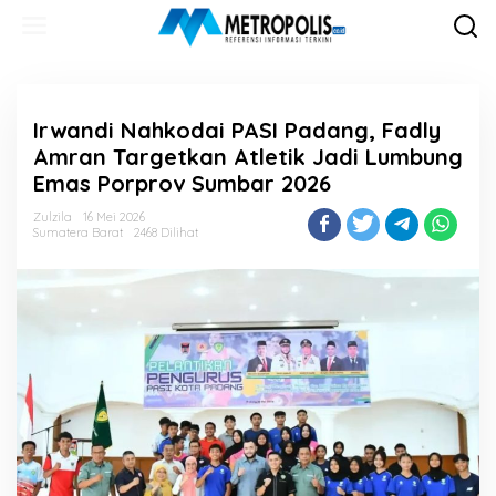
Lewati
ke
konten
Irwandi Nahkodai PASI Padang, Fadly
Amran Targetkan Atletik Jadi Lumbung
Emas Porprov Sumbar 2026
Zulzila
16 Mei 2026
Sumatera Barat
2468 Dilihat