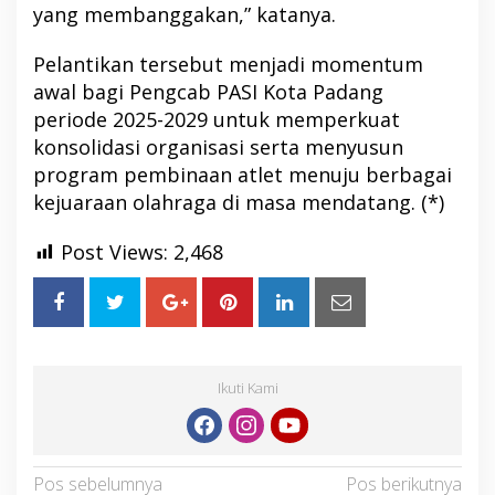
yang membanggakan,” katanya.
Pelantikan tersebut menjadi momentum
awal bagi Pengcab PASI Kota Padang
periode 2025-2029 untuk memperkuat
konsolidasi organisasi serta menyusun
program pembinaan atlet menuju berbagai
kejuaraan olahraga di masa mendatang. (*)
Post Views:
2,468
Ikuti Kami
Navigasi
Pos sebelumnya
Pos berikutnya