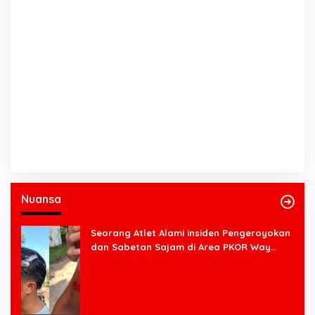
Nuansa
Seorang Atlet Alami insiden Pengeroyokan
dan Sabetan Sajam di Area PKOR Way
Halim