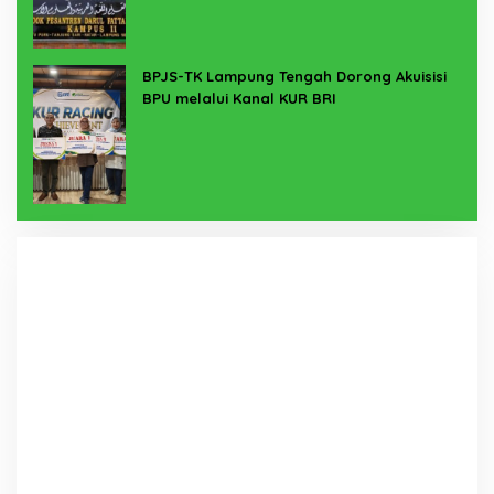
BPJS-TK Lampung Tengah Dorong Akuisisi
BPU melalui Kanal KUR BRI