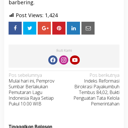
barbering.
Post Views:
1,424
Ikuti Kami
Navigasi
Pos sebelumnya
Pos berikutnya
Mulai hari ini, Pemprov
Indeks Reformasi
pos
Sumbar Berlakukan
Birokrasi Payakumbuh
Pemutaran Lagu
Tembus 84,02, Bukti
Indonesia Raya Setiap
Penguatan Tata Kelola
Pukul 10.00 WIB
Pemerintahan
Tinggalkan Balasan