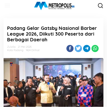
Lewati
ke
konten
Padang Gelar Gatsby Nasional Barber
League 2026, Diikuti 300 Peserta dari
Berbagai Daerah
Zulzila
21 Mei 2026
Kota Padang
1424 Dilihat