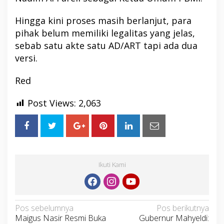
Hingga kini proses masih berlanjut, para
pihak belum memiliki legalitas yang jelas,
sebab satu akte satu AD/ART tapi ada dua
versi.
Red
Post Views:
2,063
Ikuti Kami
Navigasi
Pos sebelumnya
Pos berikutnya
Maigus Nasir Resmi Buka
Gubernur Mahyeldi:
pos