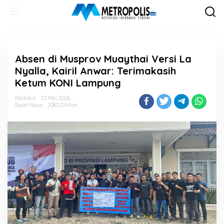
Lewati
ke
konten
Absen di Musprov Muaythai Versi La
Nyalla, Kairil Anwar: Terimakasih
Ketum KONI Lampung
Redaksi
23 Mei 2026
Sport News
2063 Dilihat