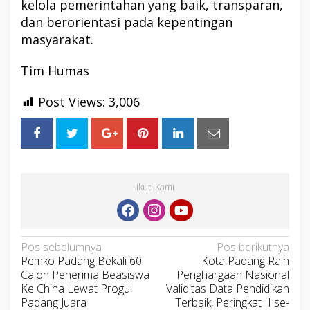
kelola pemerintahan yang baik, transparan,
dan berorientasi pada kepentingan
masyarakat.
Tim Humas
Post Views:
3,006
Ikuti Kami
Navigasi
Pos sebelumnya
Pos berikutnya
Pemko Padang Bekali 60
Kota Padang Raih
pos
Calon Penerima Beasiswa
Penghargaan Nasional
Ke China Lewat Progul
Validitas Data Pendidikan
Padang Juara
Terbaik, Peringkat II se-