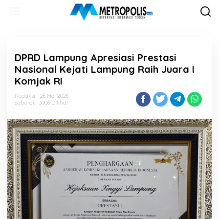
Lewati
ke
konten
DPRD Lampung Apresiasi Prestasi
Nasional Kejati Lampung Raih Juara I
Komjak RI
Redaksi
26 Mei 2026
Saburai
3006 Dilihat