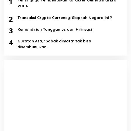
1
Pentingnya Pembentukan Karakter Generasi di Era
VUCA
2
Transaksi Crypto Currency: Siapkah Negara ini ?
3
Kemandirian Tanggamus dan Hilirisasi
4
Guratan Asa, ‘Sabak dimata’ tak bisa
disembunyikan..