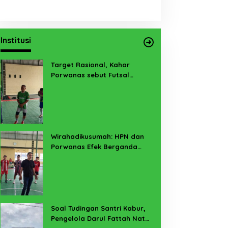
Institusi
Target Rasional, Kahar
Porwanas sebut Futsal
Lampung Minimal 3 Besar
Wirahadikusumah: HPN dan
Porwanas Efek Berganda
Sukses Prestasi dan
Penyelenggaraan
Soal Tudingan Santri Kabur,
Pengelola Darul Fattah Natar