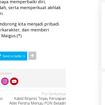
paya memperbaiki diri,
dah, serta memperkuat akhlak
i.
ndorong kita menjadi pribadi
berkarakter, dan memberi
 Maigus.(*)
Tweet on twitter
0
Ikuti Kami
Pos berikutnya
us
Kabid Binpres Tinjau Persiapan
Atlet Pertina Menuju PON Beladiri