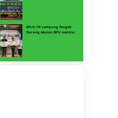
Buka Suara
BPJS-TK Lampung Tengah
Dorong Akuisisi BPU melalui
Kanal KUR BRI