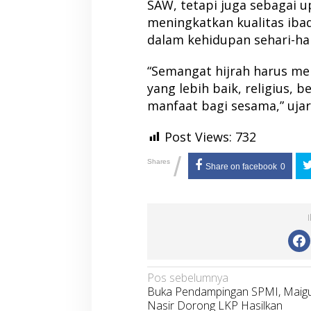
SAW, tetapi juga sebagai u
meningkatkan kualitas iba
dalam kehidupan sehari-har
“Semangat hijrah harus me
yang lebih baik, religius, 
manfaat bagi sesama,” ujar
Post Views:
732
/
Shares
Share on facebook
0
Navigasi
Pos sebelumnya
Buka Pendampingan SPMI, Maig
pos
Nasir Dorong LKP Hasilkan