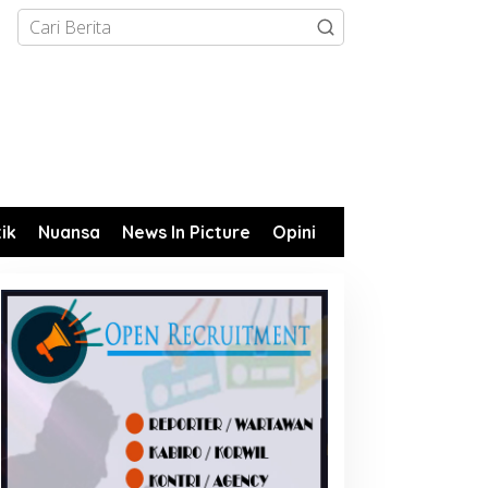
tik
Nuansa
News In Picture
Opini