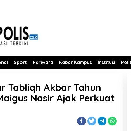
onal
Sport
Pariwara
Kabar Kampus
Institusi
Poli
r Tabliqh Akbar Tahun
Maigus Nasir Ajak Perkuat