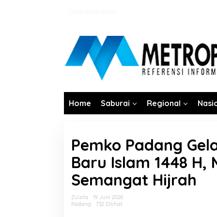
Lewati
Tambahkan Menu
ke
konten
Home
Saburai
Regional
Nasi
Pemko Padang Gela
Baru Islam 1448 H, 
Semangat Hijrah
Zulzila
19 Juni 2026
Padang
732 Dilihat