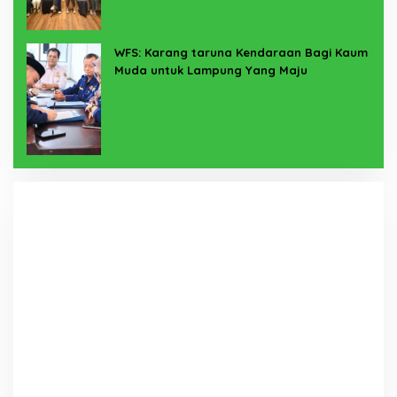
WFS: Karang taruna Kendaraan Bagi Kaum
Muda untuk Lampung Yang Maju