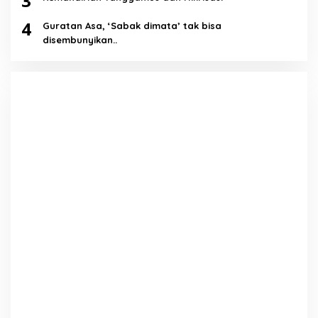
3
4
Guratan Asa, ‘Sabak dimata’ tak bisa
disembunyikan..