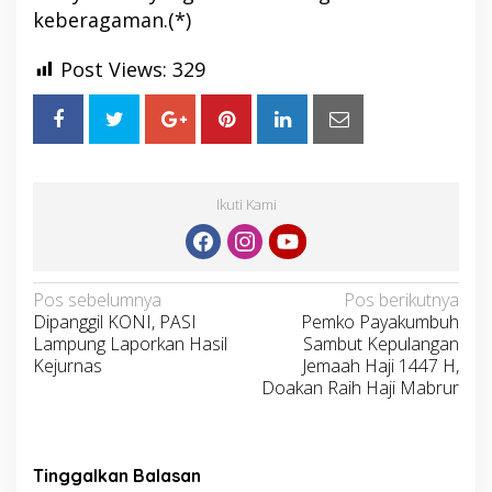
keberagaman.(*)
Post Views:
329
Ikuti Kami
Navigasi
Pos sebelumnya
Pos berikutnya
Dipanggil KONI, PASI
Pemko Payakumbuh
pos
Lampung Laporkan Hasil
Sambut Kepulangan
Kejurnas
Jemaah Haji 1447 H,
Doakan Raih Haji Mabrur
Tinggalkan Balasan