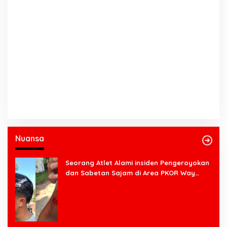
Nuansa
Seorang Atlet Alami insiden Pengeroyokan
dan Sabetan Sajam di Area PKOR Way
Halim