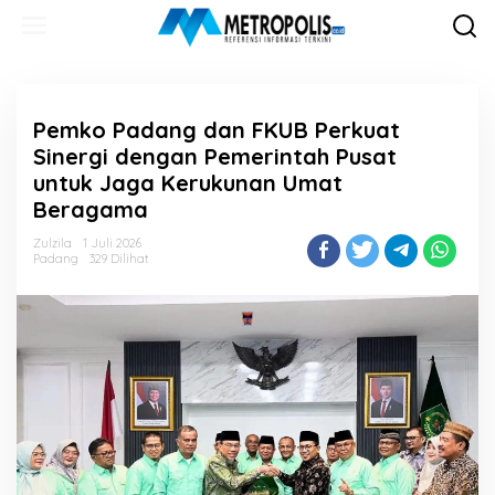
Lewati
ke
konten
Pemko Padang dan FKUB Perkuat
Sinergi dengan Pemerintah Pusat
untuk Jaga Kerukunan Umat
Beragama
Zulzila
1 Juli 2026
Padang
329 Dilihat