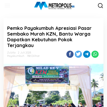
Lewati
ke
konten
Pemko Payakumbuh Apresiasi Pasar
Sembako Murah KZN, Bantu Warga
Dapatkan Kebutuhan Pokok
Terjangkau
Zulzila
2 Juli 2026
Payakumbuh
768 Dilihat