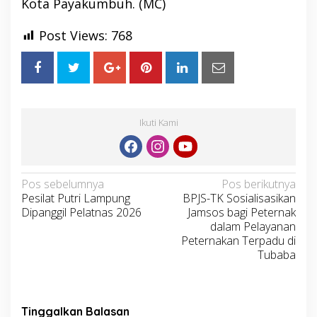
Kota Payakumbuh. (MC)
Post Views:
768
Ikuti Kami
Navigasi
Pos sebelumnya
Pos berikutnya
Pesilat Putri Lampung
BPJS-TK Sosialisasikan
pos
Dipanggil Pelatnas 2026
Jamsos bagi Peternak
dalam Pelayanan
Peternakan Terpadu di
Tubaba
Tinggalkan Balasan