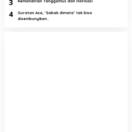
3
Kemandirian Tanggamus dan Hilirisasi
4
Guratan Asa, ‘Sabak dimata’ tak bisa
disembunyikan..