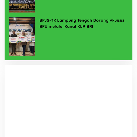
BPJS-TK Lampung Tengah Dorong Akuisisi
BPU melalui Kanal KUR BRI