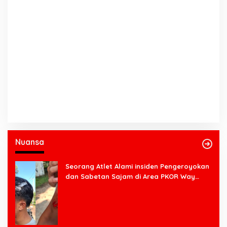
Nuansa
Seorang Atlet Alami insiden Pengeroyokan
dan Sabetan Sajam di Area PKOR Way
Halim