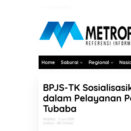
Lewati
Tambahkan Menu
ke
konten
Home
Saburai
Regional
Nasi
BPJS-TK Sosialisas
dalam Pelayanan P
Tubaba
Redaksi
3 Juli 2026
Institusi
837 Dilihat