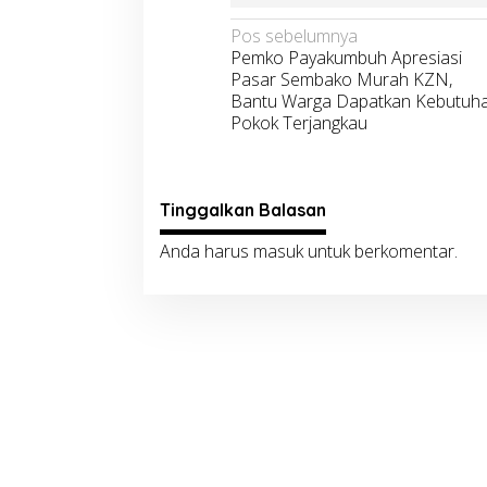
Navigasi
Pos sebelumnya
Pemko Payakumbuh Apresiasi
pos
Pasar Sembako Murah KZN,
Bantu Warga Dapatkan Kebutuh
Pokok Terjangkau
Tinggalkan Balasan
Anda harus
masuk
untuk berkomentar.