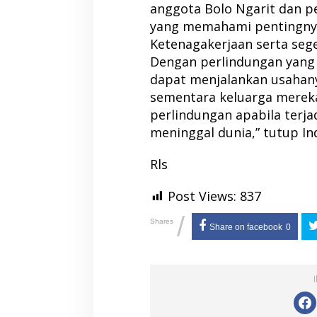
anggota Bolo Ngarit dan pe
yang memahami pentingnya
Ketenagakerjaan serta sege
Dengan perlindungan yang 
dapat menjalankan usahan
sementara keluarga mereka
perlindungan apabila terjad
meninggal dunia,” tutup Ind
Rls
Post Views:
837
/
Shares
Share on facebook
0