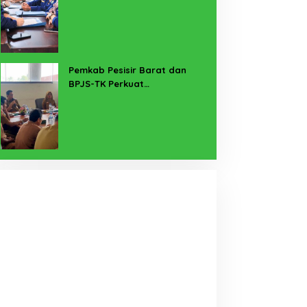
untuk Lampung Yang Maju
Pemkab Pesisir Barat dan
BPJS-TK Perkuat
Perlindungan Pekerja Rentan