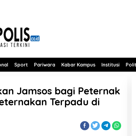
onal
Sport
Pariwara
Kabar Kampus
Institusi
Poli
ikan Jamsos bagi Peternak
eternakan Terpadu di