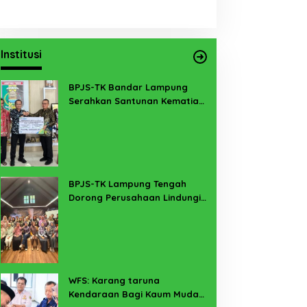
Institusi
BPJS-TK Bandar Lampung
Serahkan Santunan Kematian
PMI Taiwan di Lampung Timur
BPJS-TK Lampung Tengah
Dorong Perusahaan Lindungi
Pekerja Sekitar Melalui
Program SERTAKAN
WFS: Karang taruna
Kendaraan Bagi Kaum Muda