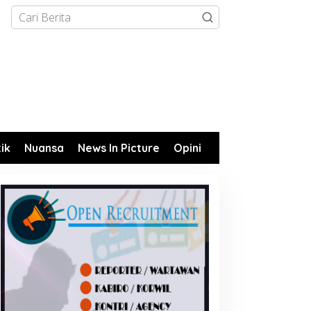
tik
Nuansa
News In Picture
Opini