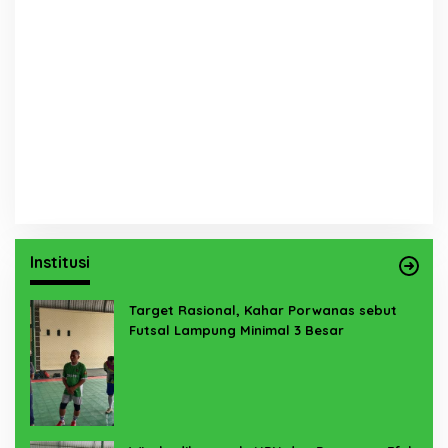
Institusi
Target Rasional, Kahar Porwanas sebut
Futsal Lampung Minimal 3 Besar