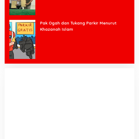
Pak Ogah dan Tukang Parkir Menurut
Khazanah Islam