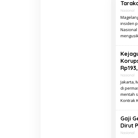
Tarak
Nasional
Magelang,
insiden 
Nasional 
mengusik
Kejag
Korup
Rp193,7
Nasional
Jakarta,
di perma
mentah se
Kontrak 
Gaji G
Dirut 
Nasional