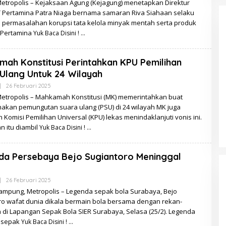
Metropolis – Kejaksaan Agung (Kejagung) menetapkan Direktur
 Pertamina Patra Niaga bernama samaran Riva Siahaan selaku
 permasalahan korupsi tata kelola minyak mentah serta produk
T Pertamina
Yuk Baca Disini !
ah Konstitusi Perintahkan KPU Pemilihan
Ulang Untuk 24 Wilayah
Oleh
|
26 Februari 2025
Redaksi
 Metropolis – Mahkamah Konstitusi (MK) memerintahkan buat
akan pemungutan suara ulang (PSU) di 24 wilayah MK juga
omisi Pemilihan Universal (KPU) lekas menindaklanjuti vonis ini.
n itu diambil
Yuk Baca Disini !
da Persebaya Bejo Sugiantoro Meninggal
Oleh
|
26 Februari 2025
Redaksi
ampung, Metropolis – Legenda sepak bola Surabaya, Bejo
ro wafat dunia dikala bermain bola bersama dengan rekan-
 di Lapangan Sepak Bola SIER Surabaya, Selasa (25/2). Legenda
b sepak
Yuk Baca Disini !