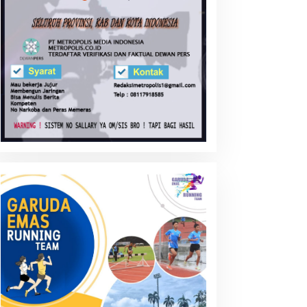
entingnya Pembentukan
Transaksi Crypto Currency:
arakter Generasi di Era
Siapkah Negara ini ?
UCA