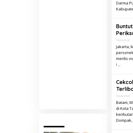
Darma Put
Kabupat
Buntut
Periks
Nasional
Jakarta, 
personelny
merilis v
!
Cekcok
Terlib
Nasional
Batam, Me
di Kota 
keributan
Dompak,
Pariwara