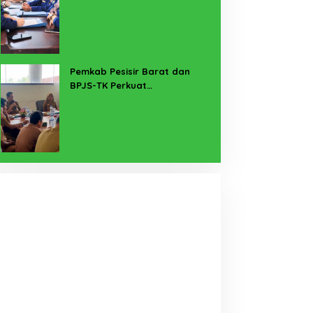
untuk Lampung Yang Maju
Pemkab Pesisir Barat dan
BPJS-TK Perkuat
Perlindungan Pekerja Rentan