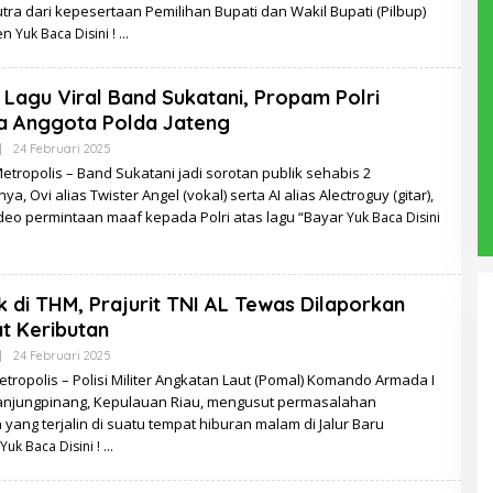
ra dari kepesertaan Pemilihan Bupati dan Wakil Bupati (Pilbup)
en
Yuk Baca Disini !
 Lagu Viral Band Sukatani, Propam Polri
a Anggota Polda Jateng
Oleh
|
24 Februari 2025
Redaksi
Metropolis – Band Sukatani jadi sorotan publik sehabis 2
a, Ovi alias Twister Angel (vokal) serta AI alias Alectroguy (gitar),
ideo permintaan maaf kepada Polri atas lagu “Bayar
Yuk Baca Disini
 di THM, Prajurit TNI AL Tewas Dilaporkan
at Keributan
Oleh
|
24 Februari 2025
Redaksi
tropolis – Polisi Militer Angkatan Laut (Pomal) Komando Armada I
Tanjungpinang, Kepulauan Riau, mengusut permasalahan
 yang terjalin di suatu tempat hiburan malam di Jalur Baru
Yuk Baca Disini !