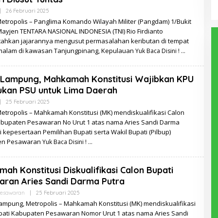
Oleh
|
26 Februari 2025
Redaksi
Metropolis – Panglima Komando Wilayah Militer (Pangdam) 1/Bukit
Mayjen TENTARA NASIONAL INDONESIA (TNI) Rio Firdianto
ahkan jajarannya mengusut permasalahan keributan di tempat
malam di kawasan Tanjungpinang, Kepulauan
Yuk Baca Disini !
 Lampung, Mahkamah Konstitusi Wajibkan KPU
ukan PSU untuk Lima Daerah
Oleh
|
25 Februari 2025
Redaksi
Metropolis – Mahkamah Konstitusi (MK) mendiskualifikasi Calon
abupaten Pesawaran No Urut 1 atas nama Aries Sandi Darma
i kepesertaan Pemilihan Bupati serta Wakil Bupati (Pilbup)
en Pesawaran
Yuk Baca Disini !
ah Konstitusi Diskualifikasi Calon Bupati
ran Aries Sandi Darma Putra
Oleh
esawaran
|
25 Februari 2025
Redaksi
ampung, Metropolis – Mahkamah Konstitusi (MK) mendiskualifikasi
pati Kabupaten Pesawaran Nomor Urut 1 atas nama Aries Sandi