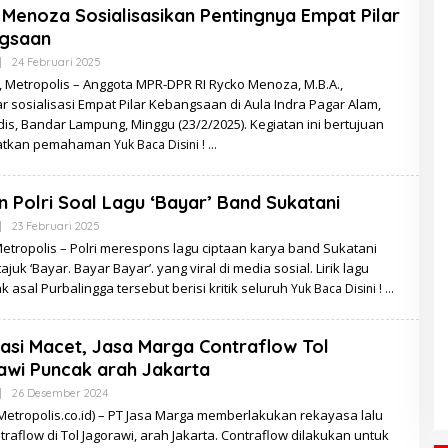
Menoza Sosialisasikan Pentingnya Empat Pilar
gsaan
Oleh
|
24 Februari 2025
Redaksi
 Metropolis – Anggota MPR-DPR RI Rycko Menoza, M.B.A.,
 sosialisasi Empat Pilar Kebangsaan di Aula Indra Pagar Alam,
s, Bandar Lampung, Minggu (23/2/2025). Kegiatan ini bertujuan
atkan pemahaman
Yuk Baca Disini !
 Polri Soal Lagu ‘Bayar’ Band Sukatani
Oleh
|
23 Februari 2025
Redaksi
Metropolis – Polri merespons lagu ciptaan karya band Sukatani
ajuk ‘Bayar. Bayar Bayar’. yang viral di media sosial. Lirik lagu
 asal Purbalingga tersebut berisi kritik seluruh
Yuk Baca Disini !
pasi Macet, Jasa Marga Contraflow Tol
wi Puncak arah Jakarta
Oleh
|
26 Desember 2024
Redaksi
(Metropolis.co.id) – PT Jasa Marga memberlakukan rekayasa lalu
ntraflow di Tol Jagorawi, arah Jakarta. Contraflow dilakukan untuk