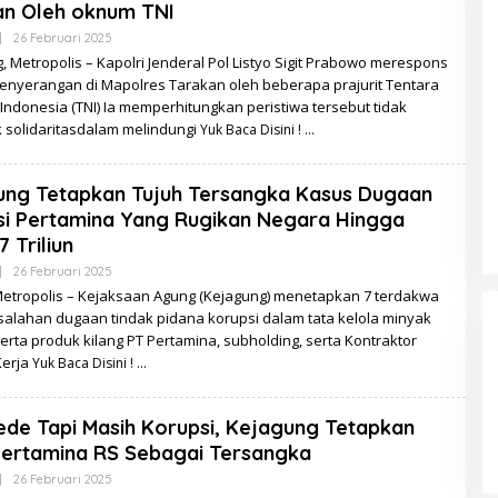
an Oleh oknum TNI
Oleh
|
26 Februari 2025
Redaksi
 Metropolis – Kapolri Jenderal Pol Listyo Sigit Prabowo merespons
penyerangan di Mapolres Tarakan oleh beberapa prajurit Tentara
Indonesia (TNI) Ia memperhitungkan peristiwa tersebut tidak
 solidaritasdalam melindungi
Yuk Baca Disini !
ung Tetapkan Tujuh Tersangka Kasus Dugaan
si Pertamina Yang Rugikan Negara Hingga
 Triliun
Oleh
|
26 Februari 2025
Redaksi
 Metropolis – Kejaksaan Agung (Kejagung) menetapkan 7 terdakwa
salahan dugaan tindak pidana korupsi dalam tata kelola minyak
rta produk kilang PT Pertamina, subholding, serta Kontraktor
Kerja
Yuk Baca Disini !
ede Tapi Masih Korupsi, Kejagung Tetapkan
Pertamina RS Sebagai Tersangka
Oleh
|
26 Februari 2025
Redaksi