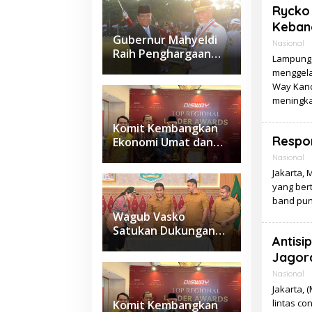
Rycko 
Keban
Gubernur Mahyeldi
Nasional
Raih Penghargaan
Lampung,
Kartika Pamong Praja
menggelar
Madya dari IPDN
Way Kandi
meningk
Komit Kembangkan
Respon
Ekonomi Umat dan
Budaya Halal di
Nasional
Sumbar, Gubernur
Jakarta, 
Mahyeldi Raih
yang bert
Penghargaan
band punk
Nasional
Wagub Vasko
Satukan Dukungan
Antisi
Daerah, Sumbar
Jagora
Siapkan Usulan
Kawasan
Nasional
Sawahlunto–
Jakarta, 
Sijunjung–
lintas co
Komit Kembangkan