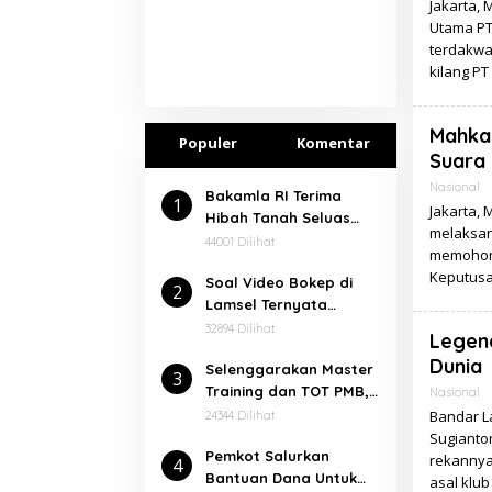
Jakarta, 
Utama PT
terdakwa
kilang P
Mahkam
Populer
Komentar
Suara 
Nasional
Bakamla RI Terima
1
Jakarta,
Hibah Tanah Seluas
melaksan
7.000 Meter² Dari
44001 Dilihat
memohon K
Pemkab Lampung
Keputusa
Soal Video Bokep di
Selatan
2
Lamsel Ternyata
Dalangnya Seorang
32894 Dilihat
Legen
Narapidana
Dunia
⁠Selenggarakan Master
3
Training dan TOT PMB,
Nasional
Rektor Ucapkan
Bandar L
24344 Dilihat
Terimakasih kepada
Sugianto
Pemkot Salurkan
Balitbang dan Diklat
rekannya
4
Bantuan Dana Untuk
Kemenag RI
asal klu