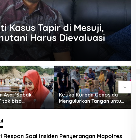
 Kasus Tapir di Mesuji,
nhutani Harus Dievaluasi
»
 Korban Genosida
BPJS, Rohan, dan Rojali:
P
urkan Tangan untuk
Opera Sunyi di Negeri yang
K
Ramai Tapi Sepi
V
al
i Respon Soal Insiden Penyerangan Mapolres