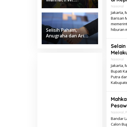
Lampung Jadi Lulusan
Nasional
Terbaik Kedokteran
Jakarta, 
Unila dengan IPK 4
Barisan 
memerint
hiburan 
Selisih Paham,
Anugraha dan Ari
Wahyu Sepakat Pilih
Selain
Jalur Damai
Melak
Nasional
Jakarta, 
Bupati K
Putra dar
Kabupat
Mahkam
Pesawa
Nasional
,
P
Bandar L
Calon Bu