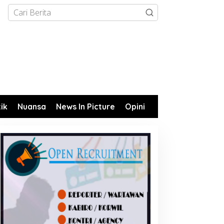
tik
Nuansa
News In Picture
Opini