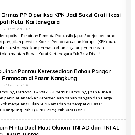
Ormas PP Diperiksa KPK Jadi Saksi Gratifikasi
pati Kutai Kartanegara
Oleh
|
26 Februari 2025
Redaksi
 Metropolis – Pimpinan Pemuda Pancasila Japto Soerjosoemarno
hi panggilan penyidik Komisi Pemberantasan Korupsi (KPK) buat
selaku saksi penyidikan permasalahan dugaan penerimaan
si oleh mantan Bupati Kutai Kartanegara
Yuk Baca Disini !
 Jihan Pantau Ketersediaan Bahan Pangan
g Ramadan di Pasar Kangkung
Oleh
|
26 Februari 2025
Redaksi
ampung, Metropolis – Wakil Gubernur Lampung, Jihan Nurlela
n peninjauan terkait Ketersediaan bahan pangan dan Harga
kok menjelang Bulan Suci Ramadan bertempat di Pasar
al Kangkung, Rabu (26/02/2025).
Yuk Baca Disini !
am Minta Duel Maut Oknum TNI AD dan TNI AL
ri Diusut Tuntas