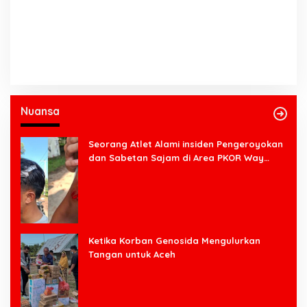
Nuansa
Seorang Atlet Alami insiden Pengeroyokan
dan Sabetan Sajam di Area PKOR Way
Halim
Ketika Korban Genosida Mengulurkan
Tangan untuk Aceh