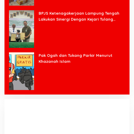
BPJS Ketenagakerjaan Lampung Tengah
Lakukan Sinergi Dengan Kejari Tulang
Bawang Barat
Pak Ogah dan Tukang Parkir Menurut
Khazanah Islam