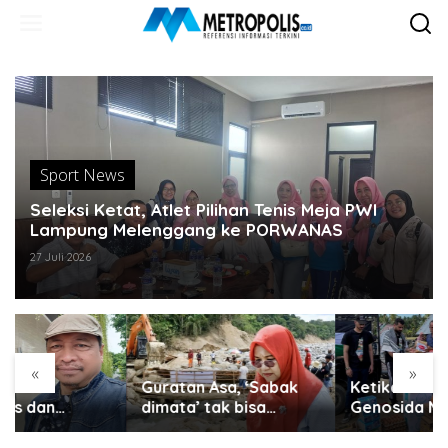
Lewati
ke
konten
Sport News
Seleksi Ketat, Atlet Pilihan Tenis Meja PWI
Lampung Melenggang ke PORWANAS
27 Juli 2026
«
»
Guratan Asa, ‘Sabak
Ketika Korban
dimata’ tak bisa
Genosida Mengulurkan
disembunyikan..
Tangan untuk Aceh