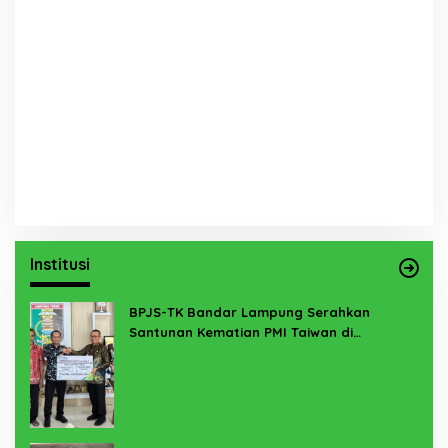
Institusi
BPJS-TK Bandar Lampung Serahkan
Santunan Kematian PMI Taiwan di
Lampung Timur