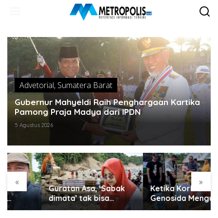
Lewati
ke
konten
Advetorial
,
Sumatera Barat
Gubernur Mahyeldi Raih Penghargaan Kartika
Pamong Praja Madya dari IPDN
5 Agustus 2026
«
»
Guratan Asa, ‘Sabak
Ketika Korban
dimata’ tak bisa
Genosida Mengulurkan
disembunyikan..
Tangan untuk Aceh