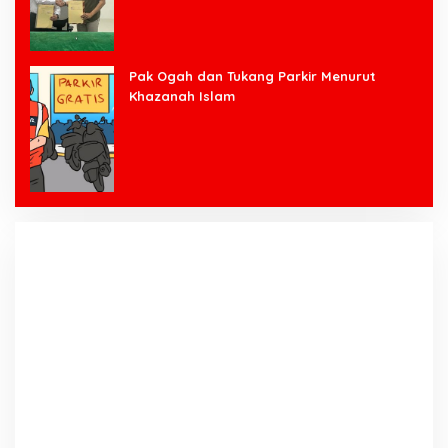
Pak Ogah dan Tukang Parkir Menurut
Khazanah Islam