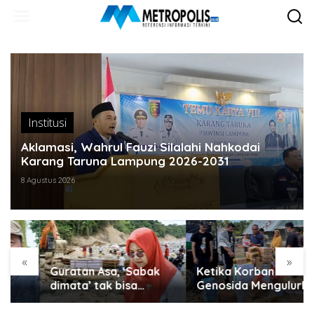
Lewati
ke
konten
Institusi
Aklamasi, Wahrul Fauzi Silalahi Nahkodai
Karang Taruna Lampung 2026-2031
8 Agustus 2026
«
»
Guratan Asa, ‘Sabak
Ketika Korban
dimata’ tak bisa
Genosida Mengulurkan
disembunyikan..
Tangan untuk Aceh