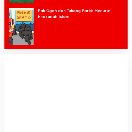
Pak Ogah dan Tukang Parkir Menurut
Khazanah Islam