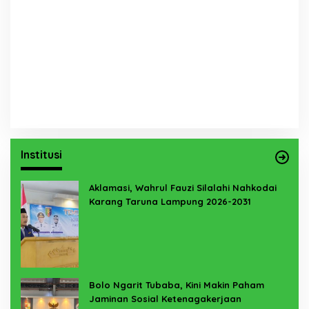
Institusi
Aklamasi, Wahrul Fauzi Silalahi Nahkodai
Karang Taruna Lampung 2026-2031
Bolo Ngarit Tubaba, Kini Makin Paham
Jaminan Sosial Ketenagakerjaan