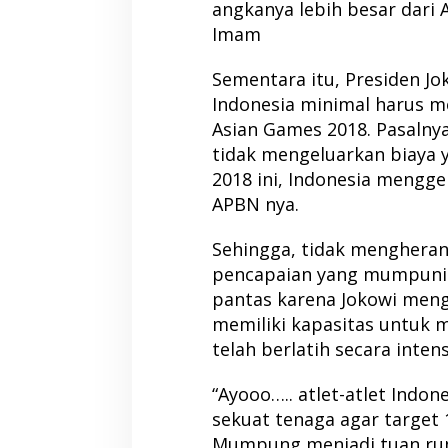
angkanya lebih besar dari 
Imam
Sementara itu, Presiden J
Indonesia minimal harus m
Asian Games 2018. Pasaln
tidak mengeluarkan biaya 
2018 ini, Indonesia menggel
APBN nya.
Sehingga, tidak mengheran
pencapaian yang mumpuni. S
pantas karena Jokowi meng
memiliki kapasitas untuk 
telah berlatih secara intens
“Ayooo….. atlet-atlet Indon
sekuat tenaga agar target 1
Mumpung menjadi tuan ru