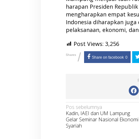
harapan Presiden Republik 
mengharapkan empat kesuks
Indonesia diharapkan juga
pelaksanaan, ekonomi, dan 
Post Views:
3,256
/
Shares
Share on facebook
0
Navigasi
Pos sebelumnya
Kadin, IAEI dan UM Lampung
pos
Gelar Seminar Nasional Ekonomi
Syariah