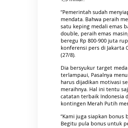
“Pemerintah sudah menyia
mendata. Bahwa peraih med
satu keping medali emas ba
double, peraih emas masing
beregu Rp 800-900 juta ru
konferensi pers di Jakarta 
(27/8).
Dia bersyukur target meda
terlampaui, Pasalnya men
harus dijadikan motivasi s
meraihnya. Hal ini tentu s
catatan terbaik Indonesia 
kontingen Merah Putih mer
“Kami juga siapkan bonus ba
Begitu pula bonus untuk p