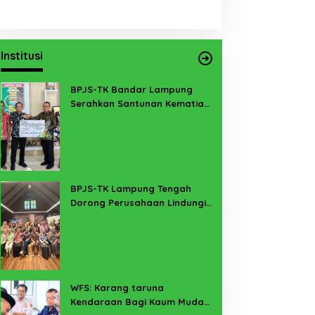
Institusi
BPJS-TK Bandar Lampung
Serahkan Santunan Kematian
PMI Taiwan di Lampung Timur
BPJS-TK Lampung Tengah
Dorong Perusahaan Lindungi
Pekerja Sekitar Melalui
Program SERTAKAN
WFS: Karang taruna
Kendaraan Bagi Kaum Muda