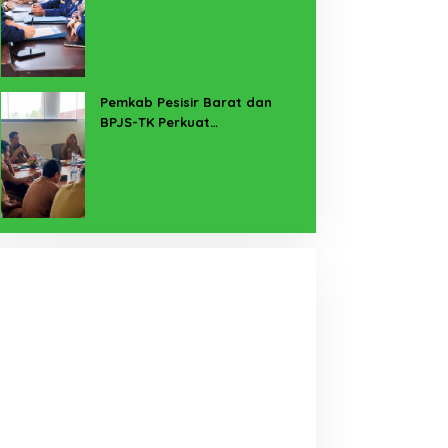
untuk Lampung Yang Maju
Pemkab Pesisir Barat dan
BPJS-TK Perkuat
Perlindungan Pekerja Rentan