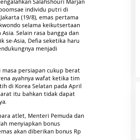
mengalahkan Salahshouri Marjan
poomsae individu putri di
 Jakarta (19/8), emas pertama
ekwondo selama keikutsertaan
 Asia. Selain rasa bangga dan
k se-Asia, Defia seketika haru
mendukungnya menjadi
i masa persiapan cukup berat
ena ayahnya wafat ketika tim
ih di Korea Selatan pada April
Barat itu bahkan tidak dapat
ya.
ra atlet, Menteri Pemuda dan
lah menyiapkan bonus
emas akan diberikan bonus Rp