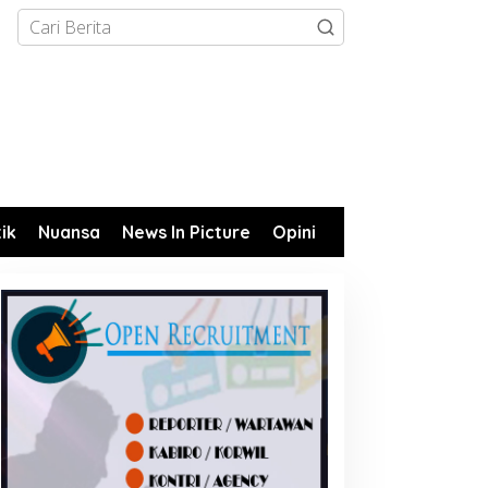
tik
Nuansa
News In Picture
Opini