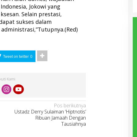
Indonesia, Jokowi yang
esan. Selain prestasi,
 dapat sukses dalam
administrasi,”Tutupnya.(Red)
Tweet on twitter
0
Ikuti Kami
Pos berikutnya
Ustadz Derry Sulaiman ‘Hiptnotis’
Ribuan Jamaah Dengan
Tausiahnya