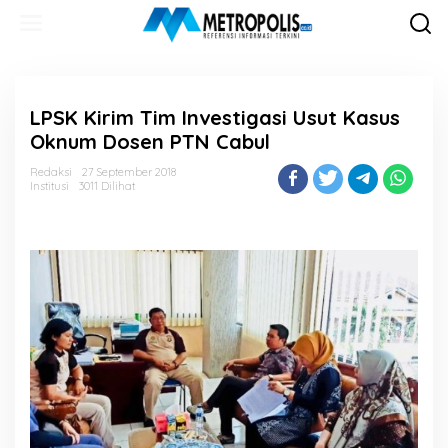
Lewati
ke
konten
LPSK Kirim Tim Investigasi Usut Kasus
Oknum Dosen PTN Cabul
Redaksi
27 September 2018
Institusi
3011 Dilihat