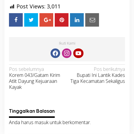
Post Views:
3,011
Ikuti Kami
Navigasi
Pos sebelumnya
Pos berikutnya
Korem 043/Gatam Kirim
Bupati Ini Lantik Kades
pos
Atlit Dayung Kejuaraan
Tiga Kecamatan Sekaligus
Kayak
Tinggalkan Balasan
Anda harus
masuk
untuk berkomentar.