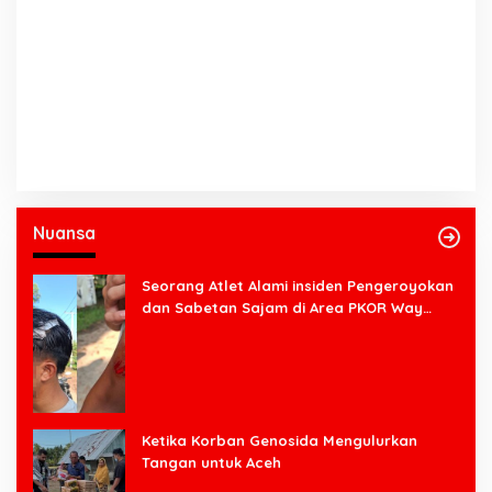
Nuansa
Seorang Atlet Alami insiden Pengeroyokan
dan Sabetan Sajam di Area PKOR Way
Halim
Ketika Korban Genosida Mengulurkan
Tangan untuk Aceh