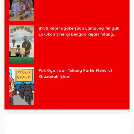
BPJS Ketenagakerjaan Lampung Tengah
Lakukan Sinergi Dengan Kejari Tulang
Bawang Barat
Pak Ogah dan Tukang Parkir Menurut
Khazanah Islam