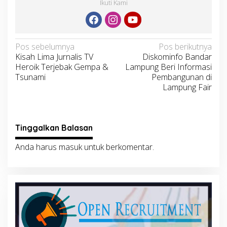
Ikuti Kami
Navigasi
Pos sebelumnya
Pos berikutnya
Kisah Lima Jurnalis TV
Diskominfo Bandar
pos
Heroik Terjebak Gempa &
Lampung Beri Informasi
Tsunami
Pembangunan di
Lampung Fair
Tinggalkan Balasan
Anda harus
masuk
untuk berkomentar.