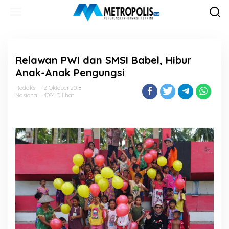
Lewati
ke
konten
Relawan PWI dan SMSI Babel, Hibur
Anak-Anak Pengungsi
Redaksi
12 Oktober 2018
Nasional
4084 Dilihat