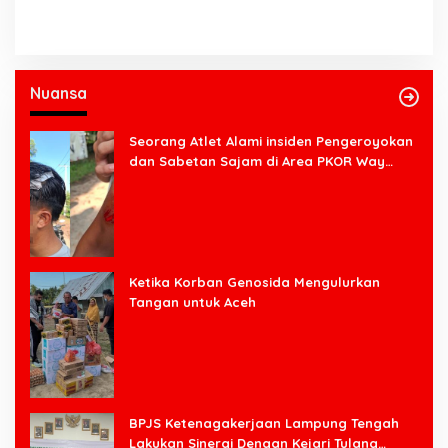
Nuansa
Seorang Atlet Alami insiden Pengeroyokan
dan Sabetan Sajam di Area PKOR Way
Halim
Ketika Korban Genosida Mengulurkan
Tangan untuk Aceh
BPJS Ketenagakerjaan Lampung Tengah
Lakukan Sinergi Dengan Kejari Tulang