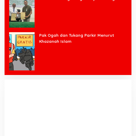
Bawang Barat
Pak Ogah dan Tukang Parkir Menurut
Khazanah Islam