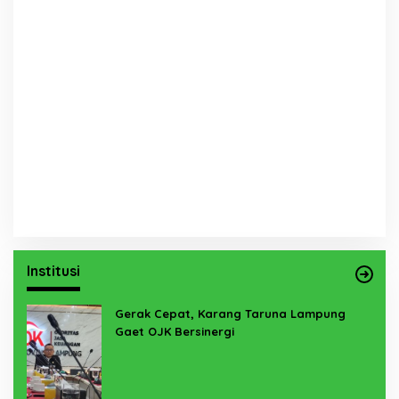
Institusi
Gerak Cepat, Karang Taruna Lampung
Gaet OJK Bersinergi