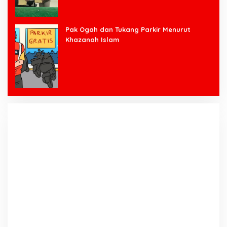
Pak Ogah dan Tukang Parkir Menurut
Khazanah Islam