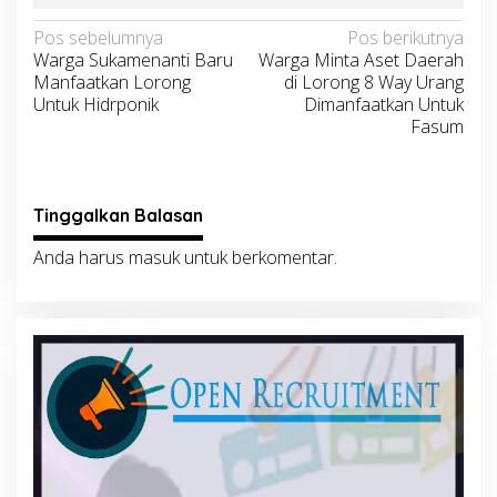
Navigasi
Pos sebelumnya
Pos berikutnya
Warga Sukamenanti Baru
Warga Minta Aset Daerah
pos
Manfaatkan Lorong
di Lorong 8 Way Urang
Untuk Hidrponik
Dimanfaatkan Untuk
Fasum
Tinggalkan Balasan
Anda harus
masuk
untuk berkomentar.