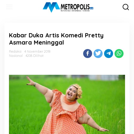
Lewati
ke
konten
Kabar Duka Artis Komedi Pretty
Asmara Meninggal
Redaksi
4 November 2018
Nasional
4206 Dilihat