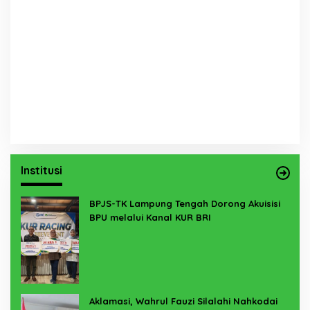
Institusi
BPJS-TK Lampung Tengah Dorong Akuisisi
BPU melalui Kanal KUR BRI
Aklamasi, Wahrul Fauzi Silalahi Nahkodai