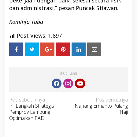
pekerjaan dengan baik, selesai secara fisik
dan administrasi,” pesan Puncak Stiawan.
Kominfo Tuba
Post Views:
1,897
Ikuti Kami
Navigasi
Pos sebelumnya
Pos berikutnya
Ini Langkah Strategis
Nanang Ermanto Pulang
pos
Pemprov Lampung
Haji
Optimalkan PAD