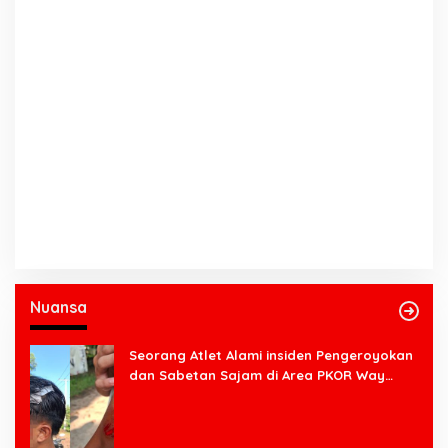
Nuansa
Seorang Atlet Alami insiden Pengeroyokan
dan Sabetan Sajam di Area PKOR Way
Halim