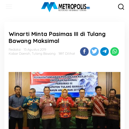
Lewati
ke
konten
Winarti Minta Pasimas III di Tulang
Bawang Maksimal
Redaksi
15 Agustus 2019
Kabar Daerah
,
Tulang Bawang
1897 Dilihat