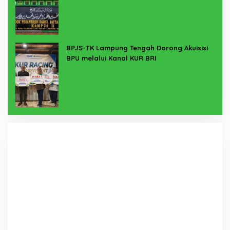
BPJS-TK Lampung Tengah Dorong Akuisisi
BPU melalui Kanal KUR BRI