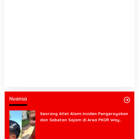
Nuansa
Seorang Atlet Alami insiden Pengeroyokan
dan Sabetan Sajam di Area PKOR Way
Halim