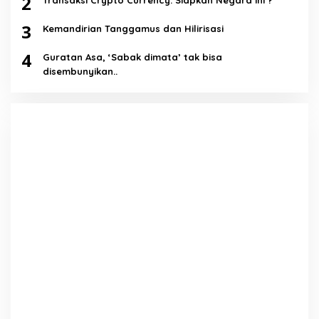
2
Transaksi Crypto Currency: Siapkah Negara ini ?
3
Kemandirian Tanggamus dan Hilirisasi
4
Guratan Asa, ‘Sabak dimata’ tak bisa
disembunyikan..