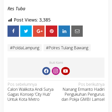
Res Tuba
Post Views:
3,385
#PoldaLampung
#Polres Tulang Bawang
Ikuti Kami
Navigasi
Pos sebelumnya
Pos berikutnya
Calon Walikota Andi Surya
Nanang Ermanto Hadiri
pos
Gagas Konsep ‘City Hub’
Pengukuhan Pengurus
Untuk Kota Metro
dan Pokja GMBI Lamsel