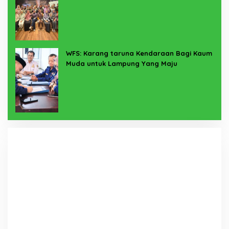
Melalui Program SERTAKAN
WFS: Karang taruna Kendaraan Bagi Kaum
Muda untuk Lampung Yang Maju