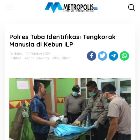
Lewati
ke
konten
Polres Tuba Identifikasi Tengkorak
Manusia dI Kebun ILP
Redaksi
21 Oktober 2019
Institusi
,
Tulang Bawang
3385 Dilihat