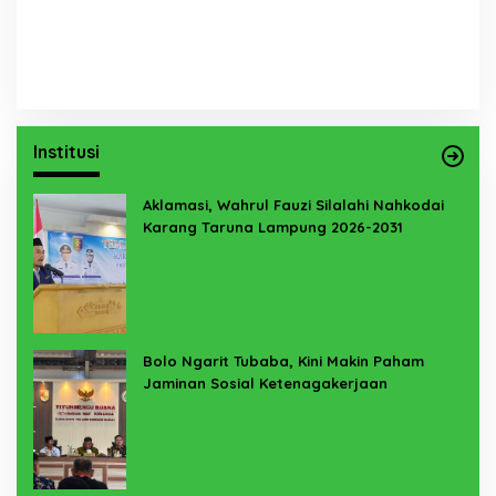
Institusi
Aklamasi, Wahrul Fauzi Silalahi Nahkodai
Karang Taruna Lampung 2026-2031
Bolo Ngarit Tubaba, Kini Makin Paham
Jaminan Sosial Ketenagakerjaan