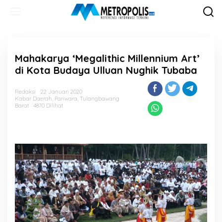
Lewati
ke
konten
Mahakarya ‘Megalithic Millennium Art’
di Kota Budaya Ulluan Nughik Tubaba
Redaksi
22 Januari 2020
Kabar Daerah
,
Pariwara
,
Tulangbawang
Barat
4870 Dilihat