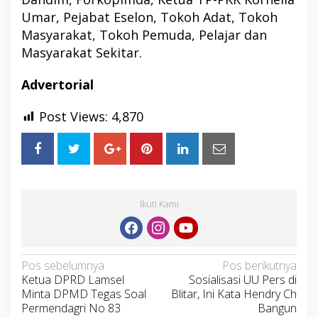
Umar, Pejabat Eselon, Tokoh Adat, Tokoh
Masyarakat, Tokoh Pemuda, Pelajar dan
Masyarakat Sekitar.
Advertorial
Post Views:
4,870
Ikuti Kami
Navigasi
Pos sebelumnya
Pos berikutnya
Ketua DPRD Lamsel
Sosialisasi UU Pers di
pos
Minta DPMD Tegas Soal
Blitar, Ini Kata Hendry Ch
Permendagri No 83
Bangun