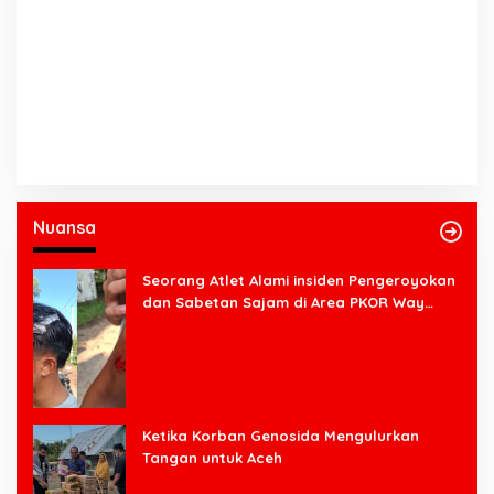
Nuansa
Seorang Atlet Alami insiden Pengeroyokan
dan Sabetan Sajam di Area PKOR Way
Halim
Ketika Korban Genosida Mengulurkan
Tangan untuk Aceh