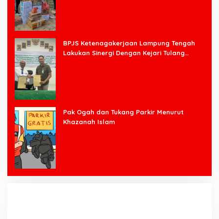
BPJS Ketenagakerjaan Lampung Tengah
Lakukan Sinergi Dengan Kejari Tulang
Bawang Barat
Pak Ogah dan Tukang Parkir Menurut
Khazanah Islam