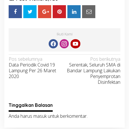
Ikuti Kami
Navigasi
Pos sebelumnya
Pos berikutnya
Data Periodik Covid 19
Serentak, Seluruh SMA di
pos
Lampung Per 26 Maret
Bandar Lampung Lakukan
2020
Penyemprotan
Disinfektan
Tinggalkan Balasan
Anda harus
masuk
untuk berkomentar.