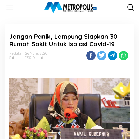
Lewati
ke
konten
Jangan Panik, Lampung Siapkan 30
Rumah Sakit Untuk Isolasi Covid-19
Redaksi
26 Maret 2020
Saburai
3739 Dilihat