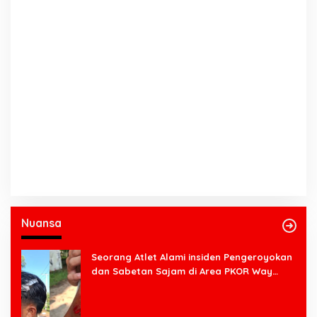
Nuansa
Seorang Atlet Alami insiden Pengeroyokan
dan Sabetan Sajam di Area PKOR Way
Halim