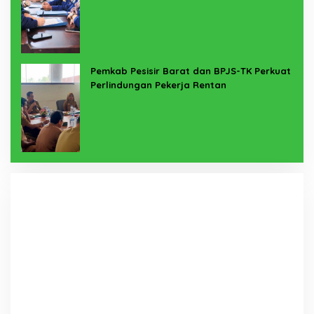
Pemkab Pesisir Barat dan BPJS-TK Perkuat
Perlindungan Pekerja Rentan