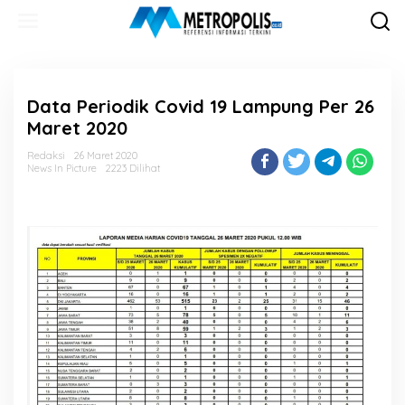
Lewati
ke
konten
Data Periodik Covid 19 Lampung Per 26
Maret 2020
Redaksi
26 Maret 2020
News In Picture
2223 Dilihat