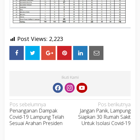
Post Views:
2,223
Ikuti Kami
Navigasi
Pos sebelumnya
Pos berikutnya
Penanganan Dampak
Jangan Panik, Lampung
pos
Covid-19 Lampung Telah
Siapkan 30 Rumah Sakit
Sesuai Arahan Presiden
Untuk Isolasi Covid-19