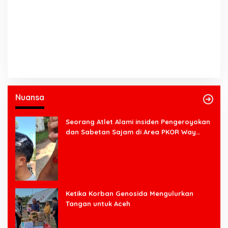
Nuansa
Seorang Atlet Alami insiden Pengeroyokan
dan Sabetan Sajam di Area PKOR Way
Halim
Ketika Korban Genosida Mengulurkan
Tangan untuk Aceh