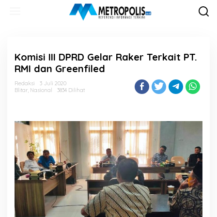
Lewati
ke
konten
Komisi III DPRD Gelar Raker Terkait PT.
RMI dan Greenfiled
Redaksi
3 Juli 2020
Blitar
,
Nasional
3834 Dilihat