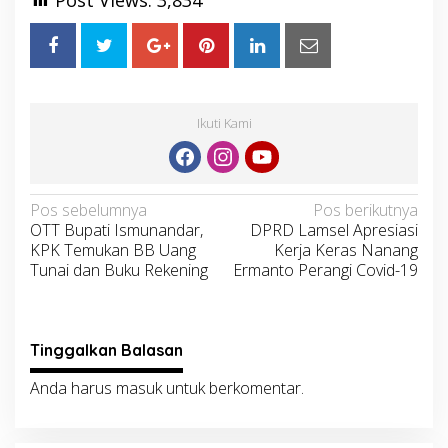
Post Views:
3,834
Ikuti Kami
Navigasi
Pos sebelumnya
Pos berikutnya
OTT Bupati Ismunandar,
DPRD Lamsel Apresiasi
pos
KPK Temukan BB Uang
Kerja Keras Nanang
Tunai dan Buku Rekening
Ermanto Perangi Covid-19
Tinggalkan Balasan
Anda harus
masuk
untuk berkomentar.