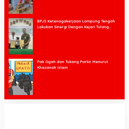
BPJS Ketenagakerjaan Lampung Tengah
Lakukan Sinergi Dengan Kejari Tulang
Bawang Barat
Pak Ogah dan Tukang Parkir Menurut
Khazanah Islam