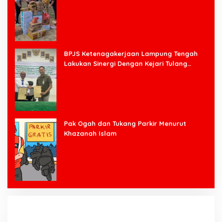
BPJS Ketenagakerjaan Lampung Tengah
Lakukan Sinergi Dengan Kejari Tulang
Bawang Barat
Pak Ogah dan Tukang Parkir Menurut
Khazanah Islam