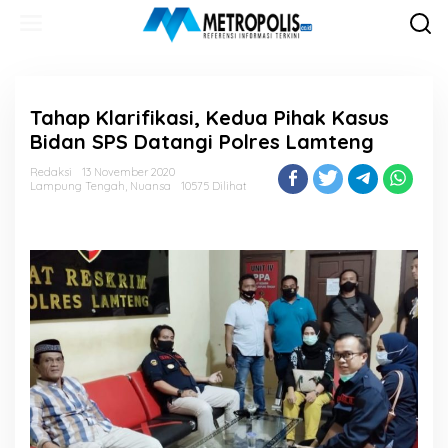
Lewati
ke
konten
Tahap Klarifikasi, Kedua Pihak Kasus
Bidan SPS Datangi Polres Lamteng
Redaksi
13 November 2020
Lampung Tengah
,
Nuansa
10575 Dilihat