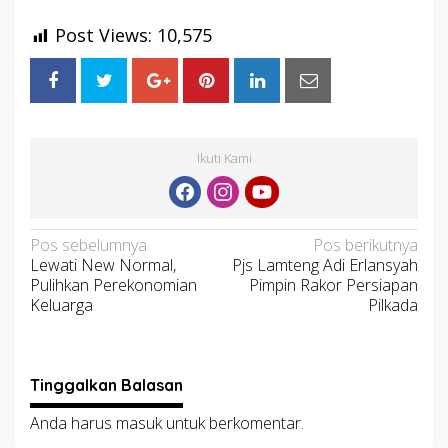
Post Views:
10,575
Ikuti Kami
Navigasi
Pos sebelumnya
Pos berikutnya
Lewati New Normal,
Pjs Lamteng Adi Erlansyah
pos
Pulihkan Perekonomian
Pimpin Rakor Persiapan
Keluarga
Pilkada
Tinggalkan Balasan
Anda harus
masuk
untuk berkomentar.