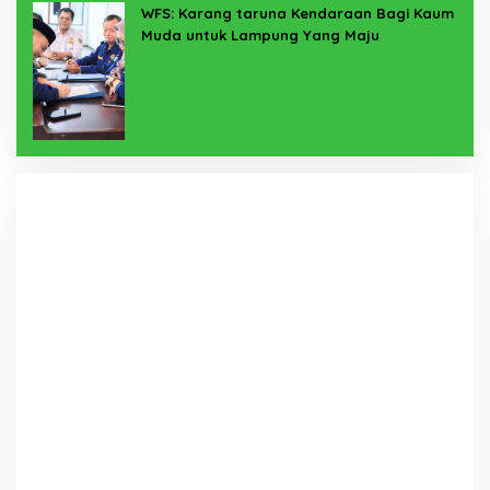
WFS: Karang taruna Kendaraan Bagi Kaum
Muda untuk Lampung Yang Maju