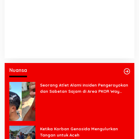
Nuansa
Seorang Atlet Alami insiden Pengeroyokan
dan Sabetan Sajam di Area PKOR Way
Halim
Ketika Korban Genosida Mengulurkan
Tangan untuk Aceh