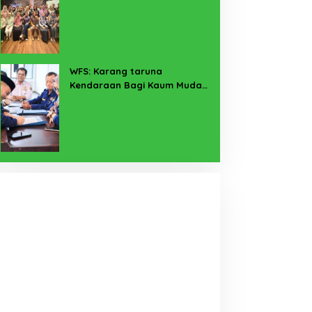
Pekerja Sekitar Melalui
Program SERTAKAN
WFS: Karang taruna
Kendaraan Bagi Kaum Muda
untuk Lampung Yang Maju