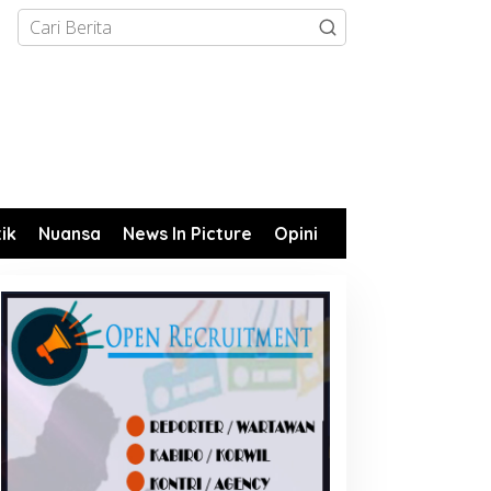
tik
Nuansa
News In Picture
Opini