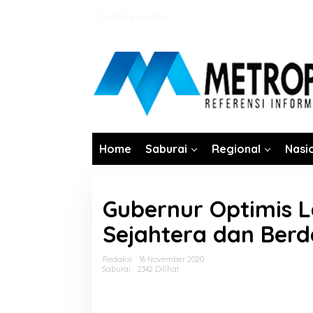
Lewati
Tambahkan Menu
ke
konten
Home
Saburai
Regional
Nasi
Gubernur Optimis 
Sejahtera dan Berd
Redaksi
16 November 2020
Saburai
2342 Dilihat