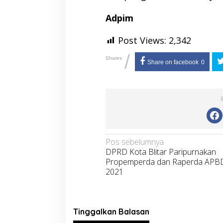
Adpim
Post Views:
2,342
/
Shares
Share on facebook
0
Navigasi
Pos sebelumnya
DPRD Kota Blitar Paripurnakan
pos
Propemperda dan Raperda APB
2021
Tinggalkan Balasan