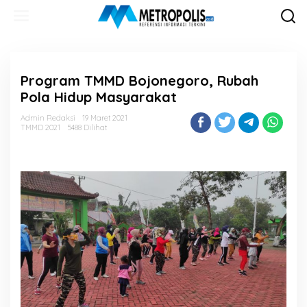
Lewati
ke
konten
Program TMMD Bojonegoro, Rubah
Pola Hidup Masyarakat
Admin Redaksi
19 Maret 2021
TMMD 2021
5488 Dilihat