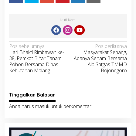
Ikuti Kami
Navigasi
Pos sebelumnya
Pos berikutnya
Hari Bhakti Rimbawan ke-
Masyarakat Senang,
pos
38, Pemkot Blitar Tanam
Adanya Senam Bersama
Pohon Bersama Dinas
Ala Satgas TMMD
Kehutanan Malang
Bojonegoro
Tinggalkan Balasan
Anda harus
masuk
untuk berkomentar.