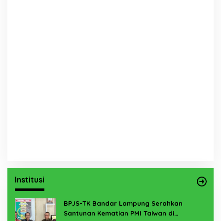
Institusi
BPJS-TK Bandar Lampung Serahkan
Santunan Kematian PMI Taiwan di