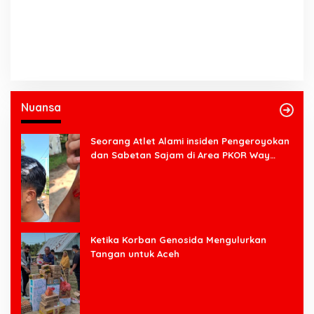
Nuansa
Seorang Atlet Alami insiden Pengeroyokan
dan Sabetan Sajam di Area PKOR Way
Halim
Ketika Korban Genosida Mengulurkan
Tangan untuk Aceh