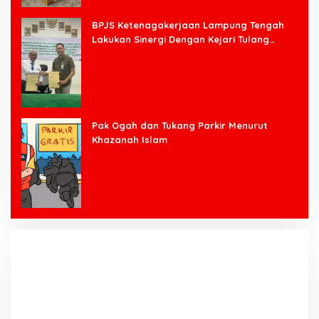
BPJS Ketenagakerjaan Lampung Tengah
Lakukan Sinergi Dengan Kejari Tulang
Bawang Barat
Pak Ogah dan Tukang Parkir Menurut
Khazanah Islam