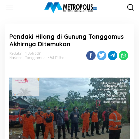
Lewati
ke
konten
Pendaki Hilang di Gunung Tanggamus
Akhirnya Ditemukan
Redaksi
1 Juli 2021
Nasional
,
Tanggamus
4861 Dilihat