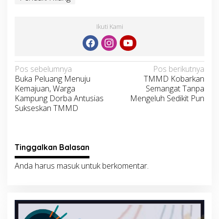
Ikuti Kami
Navigasi
Pos sebelumnya
Pos berikutnya
Buka Peluang Menuju
TMMD Kobarkan
pos
Kemajuan, Warga
Semangat Tanpa
Kampung Dorba Antusias
Mengeluh Sedikit Pun
Sukseskan TMMD
Tinggalkan Balasan
Anda harus
masuk
untuk berkomentar.