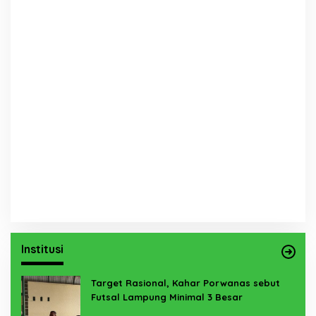
Institusi
Target Rasional, Kahar Porwanas sebut
Futsal Lampung Minimal 3 Besar