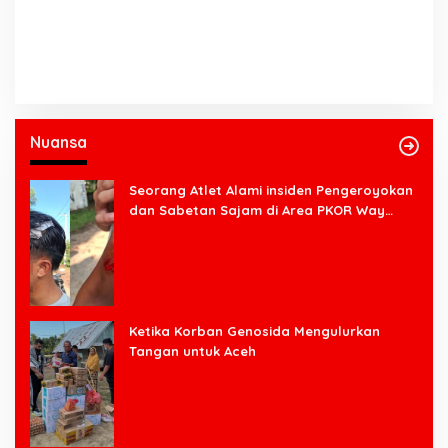
Nuansa
Seorang Atlet Alami insiden Pengeroyokan
dan Sabetan Sajam di Area PKOR Way
Halim
Ketika Korban Genosida Mengulurkan
Tangan untuk Aceh