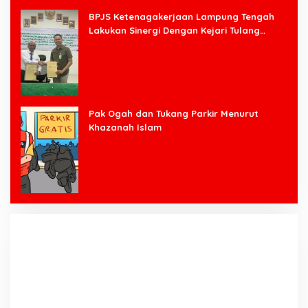
BPJS Ketenagakerjaan Lampung Tengah
Lakukan Sinergi Dengan Kejari Tulang
Bawang Barat
Pak Ogah dan Tukang Parkir Menurut
Khazanah Islam