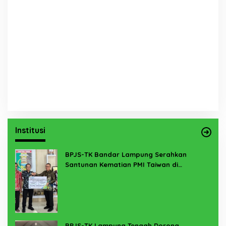
Institusi
BPJS-TK Bandar Lampung Serahkan
Santunan Kematian PMI Taiwan di
Lampung Timur
BPJS-TK Lampung Tengah Dorong