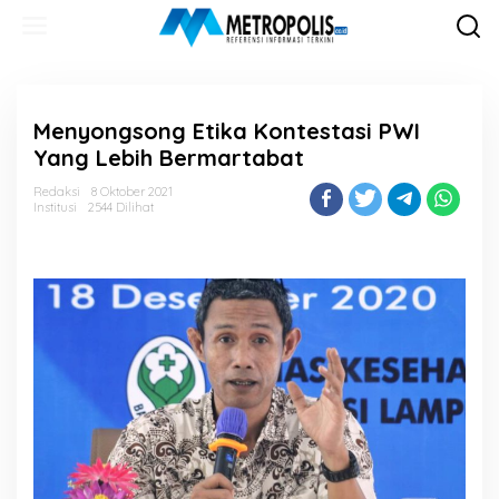
Lewati
ke
konten
Menyongsong Etika Kontestasi PWI
Yang Lebih Bermartabat
Redaksi
8 Oktober 2021
Institusi
2544 Dilihat