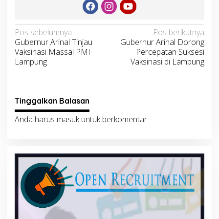
Navigasi
Pos sebelumnya
Pos berikutnya
Gubernur Arinal Tinjau
Gubernur Arinal Dorong
pos
Vaksinasi Massal PMI
Percepatan Suksesi
Lampung
Vaksinasi di Lampung
Tinggalkan Balasan
Anda harus
masuk
untuk berkomentar.