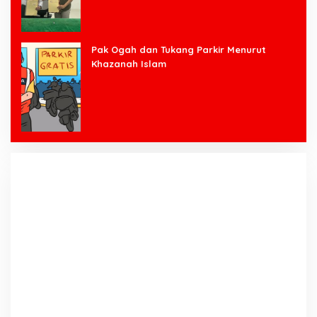
Pak Ogah dan Tukang Parkir Menurut
Khazanah Islam