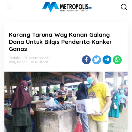
Lewati
ke
konten
Karang Taruna Way Kanan Galang
Dana Untuk Bilqis Penderita Kanker
Ganas
Redaksi
19 Desember 2021
Way Kanan
1508 Dilihat