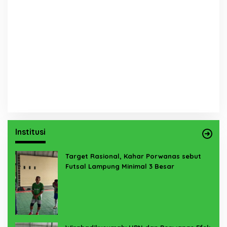
Institusi
Target Rasional, Kahar Porwanas sebut
Futsal Lampung Minimal 3 Besar