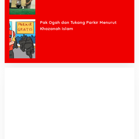
Pak Ogah dan Tukang Parkir Menurut
Khazanah Islam