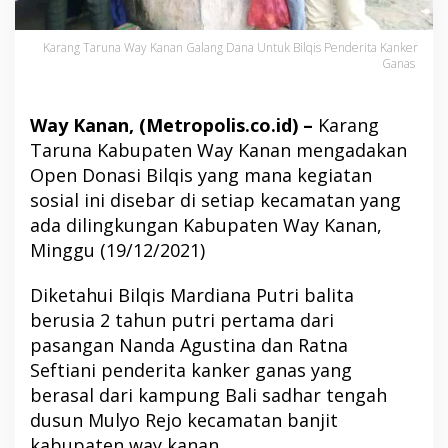
Karang Taruna Way Kanan Galang Dana Untuk Bilqis Penderita Kanker
Ganas
Way Kanan, (Metropolis.co.id) –
Karang
Taruna Kabupaten Way Kanan mengadakan
Open Donasi Bilqis yang mana kegiatan
sosial ini disebar di setiap kecamatan yang
ada dilingkungan Kabupaten Way Kanan,
Minggu (19/12/2021)
Diketahui Bilqis Mardiana Putri balita
berusia 2 tahun putri pertama dari
pasangan Nanda Agustina dan Ratna
Seftiani penderita kanker ganas yang
berasal dari kampung Bali sadhar tengah
dusun Mulyo Rejo kecamatan banjit
kabupaten way kanan.