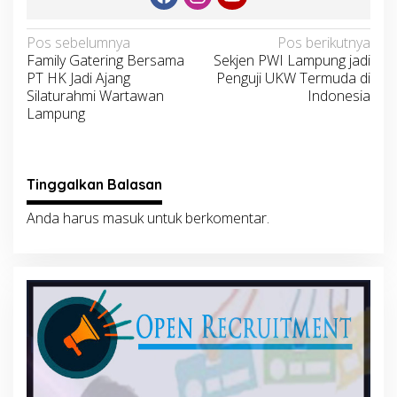
Navigasi
Pos sebelumnya
Pos berikutnya
Family Gatering Bersama
Sekjen PWI Lampung jadi
pos
PT HK Jadi Ajang
Penguji UKW Termuda di
Silaturahmi Wartawan
Indonesia
Lampung
Tinggalkan Balasan
Anda harus
masuk
untuk berkomentar.