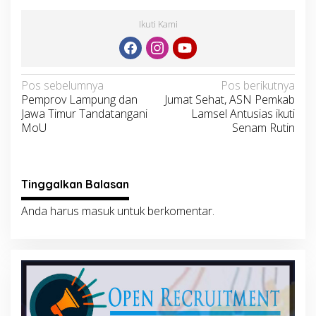
Ikuti Kami
Navigasi
Pos sebelumnya
Pos berikutnya
Pemprov Lampung dan
Jumat Sehat, ASN Pemkab
pos
Jawa Timur Tandatangani
Lamsel Antusias ikuti
MoU
Senam Rutin
Tinggalkan Balasan
Anda harus
masuk
untuk berkomentar.