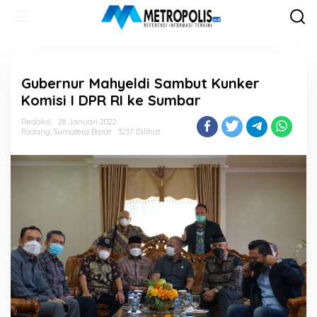
Lewati
ke
konten
Gubernur Mahyeldi Sambut Kunker
Komisi I DPR RI ke Sumbar
Redaksi
28 Januari 2022
Padang
,
Sumatera Barat
3237 Dilihat