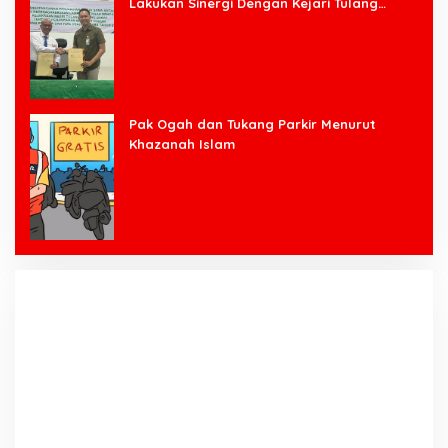
Lakukan Sinergi Dengan Kejari Tulang
Bawang Barat
Pak Ogah dan Tukang Parkir Menurut
Khazanah Islam