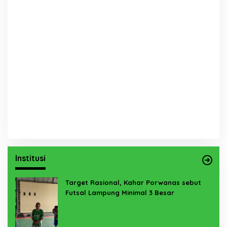
Institusi
Target Rasional, Kahar Porwanas sebut
Futsal Lampung Minimal 3 Besar