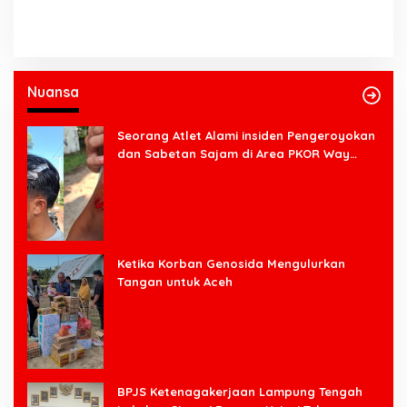
Nuansa
Seorang Atlet Alami insiden Pengeroyokan
dan Sabetan Sajam di Area PKOR Way
Halim
Ketika Korban Genosida Mengulurkan
Tangan untuk Aceh
BPJS Ketenagakerjaan Lampung Tengah