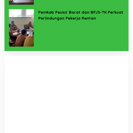
Pemkab Pesisir Barat dan BPJS-TK Perkuat
Perlindungan Pekerja Rentan