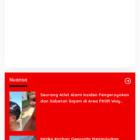
Nuansa
Seorang Atlet Alami insiden Pengeroyokan
dan Sabetan Sajam di Area PKOR Way
Halim
Ketika Korban Genosida Mengulurkan