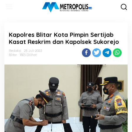
Lewati
ke
konten
Kapolres Blitar Kota Pimpin Sertijab
Kasat Reskrim dan Kapolsek Sukorejo
Redaksi
26 Juli 2022
Blitar
1665 Dilihat