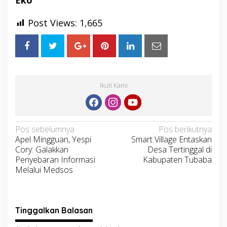
Post Views:
1,665
Ikuti Kami
Navigasi
Pos sebelumnya
Pos berikutnya
Apel Mingguan, Yespi
Smart Village Entaskan
pos
Cory: Galakkan
Desa Tertinggal di
Penyebaran Informasi
Kabupaten Tubaba
Melalui Medsos
Tinggalkan Balasan