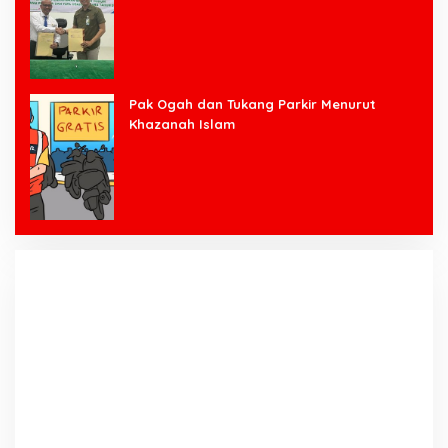
Bawang Barat
Pak Ogah dan Tukang Parkir Menurut
Khazanah Islam