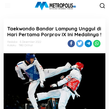
Lewati
ke
konten
Taekwondo Bandar Lampung Unggul di
Hari Pertama Porprov IX Ini Medalinya !
Redaksi
6 Desember 2022
Kotaku
1960 Dilihat