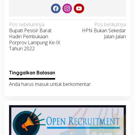
Navigasi
Pos sebelumnya
Pos berikutnya
Bupati Pesisir Barat
HPN Bukan Sekedar
pos
Hadiri Pembukaan
Jalan-Jalan
Porprov Lampung Ke-IX
Tahun 2022
Tinggalkan Balasan
Anda harus
masuk
untuk berkomentar.