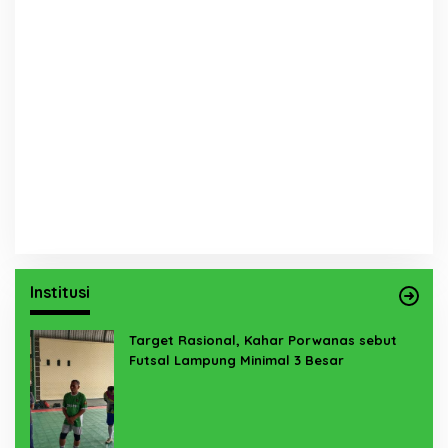
Institusi
Target Rasional, Kahar Porwanas sebut
Futsal Lampung Minimal 3 Besar