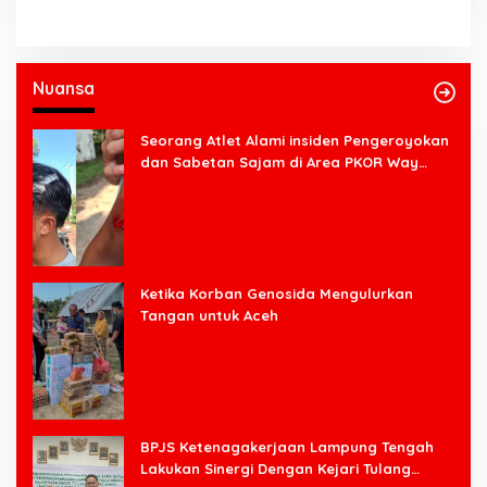
Nuansa
Seorang Atlet Alami insiden Pengeroyokan
dan Sabetan Sajam di Area PKOR Way
Halim
Ketika Korban Genosida Mengulurkan
Tangan untuk Aceh
BPJS Ketenagakerjaan Lampung Tengah
Lakukan Sinergi Dengan Kejari Tulang