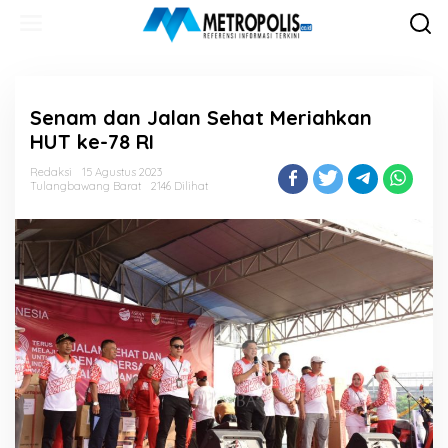
Lewati
ke
konten
Senam dan Jalan Sehat Meriahkan
HUT ke-78 RI
Redaksi
15 Agustus 2023
Tulangbawang Barat
2146 Dilihat