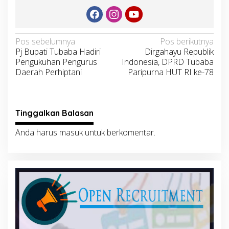
Navigasi
Pos sebelumnya
Pos berikutnya
Pj Bupati Tubaba Hadiri
Dirgahayu Republik
pos
Pengukuhan Pengurus
Indonesia, DPRD Tubaba
Daerah Perhiptani
Paripurna HUT RI ke-78
Tinggalkan Balasan
Anda harus
masuk
untuk berkomentar.