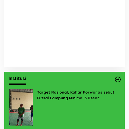
Institusi
Target Rasional, Kahar Porwanas sebut
Futsal Lampung Minimal 3 Besar