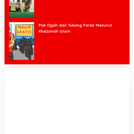
Pak Ogah dan Tukang Parkir Menurut
Khazanah Islam