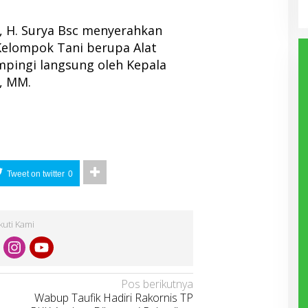
, H. Surya Bsc menyerahkan
Kelompok Tani berupa Alat
mpingi langsung oleh Kepala
n, MM.
Tweet on twitter
0
Ikuti Kami
Pos berikutnya
Wabup Taufik Hadiri Rakornis TP