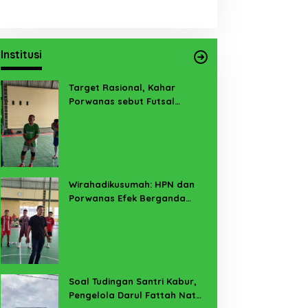
Institusi
Target Rasional, Kahar
Porwanas sebut Futsal
Lampung Minimal 3 Besar
Wirahadikusumah: HPN dan
Porwanas Efek Berganda
Sukses Prestasi dan
Penyelenggaraan
Soal Tudingan Santri Kabur,
Pengelola Darul Fattah Natar