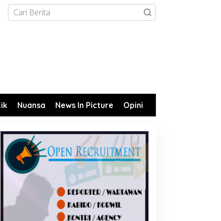
tik
Nuansa
News In Picture
Opini