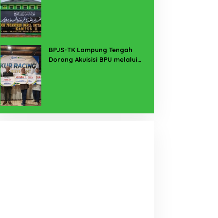
Buka Suara
BPJS-TK Lampung Tengah
Dorong Akuisisi BPU melalui
Kanal KUR BRI