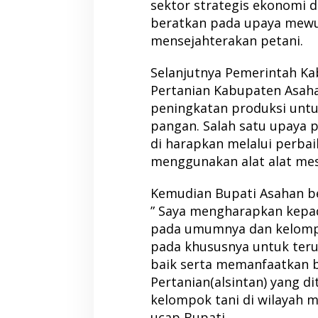
sektor strategis ekonomi 
beratkan pada upaya mewu
mensejahterakan petani.
Selanjutnya Pemerintah Ka
Pertanian Kabupaten Asah
peningkatan produksi unt
pangan. Salah satu upaya 
di harapkan melalui perba
menggunakan alat alat mes
Kemudian Bupati Asahan be
” Saya mengharapkan kepa
pada umumnya dan kelompo
pada khususnya untuk ter
baik serta memanfaatkan b
Pertanian(alsintan) yang d
kelompok tani di wilayah m
ucap Bupati.