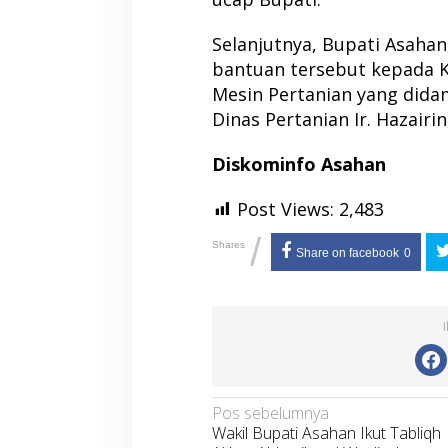
Selanjutnya, Bupati Asahan
bantuan tersebut kepada 
Mesin Pertanian yang dida
Dinas Pertanian Ir. Hazairi
Diskominfo Asahan
Post Views:
2,483
/
Shares
Share on facebook
0
Navigasi
Pos sebelumnya
Wakil Bupati Asahan Ikut Tabliqh
pos